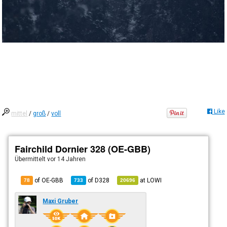
Like
mittel
/
groß
/
voll
Fairchild Dornier 328 (OE-GBB)
Übermittelt
vor 14 Jahren
of OE-GBB
of
D328
at
LOWI
78
733
20696
Maxi Gruber