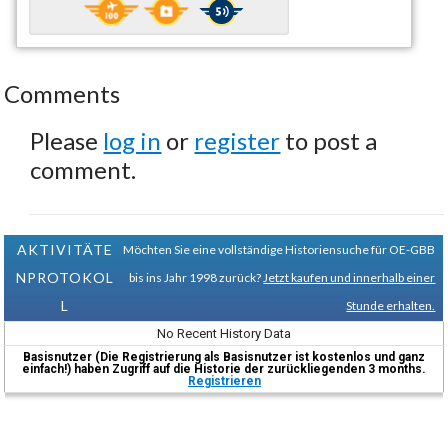
Comments
Please
log in
or
register
to post a
comment.
AKTIVITÄTE
Möchten Sie eine vollständige Historiensuche für OE-GBB
NPROTOKOL
bis ins Jahr 1998 zurück?
Jetzt kaufen und innerhalb einer
L
Stunde erhalten.
No Recent History Data
Basisnutzer (Die Registrierung als Basisnutzer ist kostenlos und ganz
einfach!) haben Zugriff auf die Historie der zurückliegenden 3 months.
Registrieren