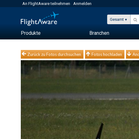
An FlightAware teilnehmen
Anmelden
Gesamt
Produkte
Branchen
Zurück zu Fotos durchsuchen
Fotos hochladen
And