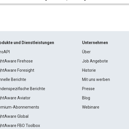
odukte und Dienstleistungen
Unternehmen
roAPI
Über
ightAware Firehose
Job Angebote
ightAware Foresight
Historie
hnelle Berichte
Mit uns werben
ndenspezifische Berichte
Presse
ightAware Aviator
Blog
emium-Abonnements
Webinare
ightAware Global
ightAware FBO Toolbox