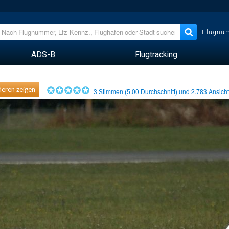
Flugnum
ADS-B
Flugtracking
eren zeigen
3
Stimmen (
5.00
Durchschnitt) und
2.783
Ansich