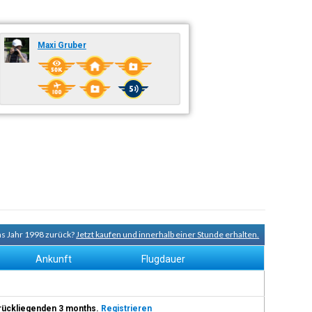
Maxi Gruber
ns Jahr 1998 zurück?
Jetzt kaufen und innerhalb einer Stunde erhalten.
Ankunft
Flugdauer
 zurückliegenden 3 months.
Registrieren