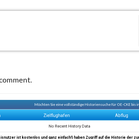
 comment.
Möchten Sie eine vollständige Historiensuche für OE-CKE bis i
n
Zielflughafen
Abflug
No Recent History Data
sisnutzer ist kostenlos und ganz einfach!) haben Zugriff auf die Historie der