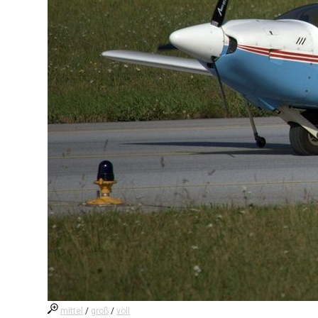
mittel
/
groß
/
voll