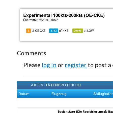
Experimental 100kts-200kts (OE-CKE)
Übermittelt
vor 13 Jahren
of OE-CKE
of
HXB
at
LOWI
2
1752
20696
Comments
Please
log in
or
register
to post a
AKTIVITÄTENPROTOKOLL
Datum
Flugzeug
Abflughafe
Basisnutzer (Die Registrierung als Ba