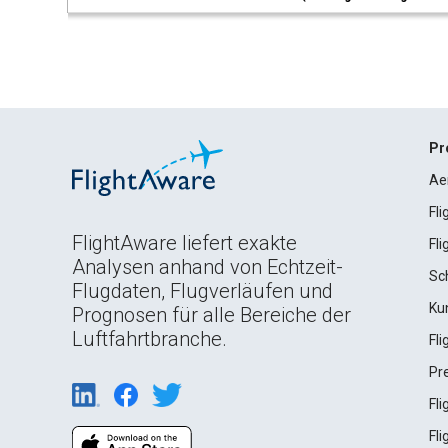
Pr
Ae
Fl
FlightAware liefert exakte
Fl
Analysen anhand von Echtzeit-
Sc
Flugdaten, Flugverläufen und
Ku
Prognosen für alle Bereiche der
Luftfahrtbranche.
Fl
Pr
Fl
Fl