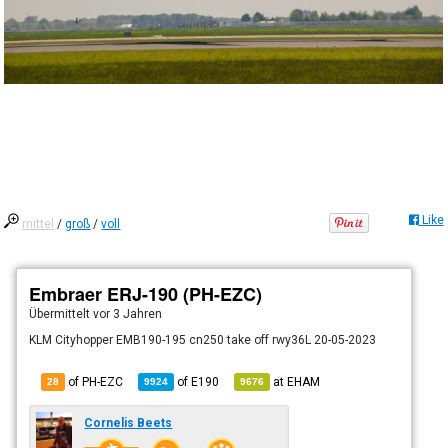
Like
mittel
/
groß
/
voll
Embraer ERJ-190 (PH-EZC)
Übermittelt
vor 3 Jahren
KLM Cityhopper EMB190-195 cn250 take off rwy36L 20-05-2023
of PH-EZC
of
E190
at
EHAM
28
9924
9676
Cornelis Beets