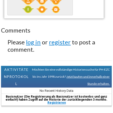
Comments
Please
log in
or
register
to post a
comment.
AKTIVITÄTE
Möchten Sie eine vollständige Historiensuche für PH-EZC
NPROTOKOL
bis ins Jahr 1998 zurück?
Jetzt kaufen und innerhalb einer
L
Stunde erhalten.
No Recent History Data
Basisnutzer (Die Registrierung als Basisnutzer ist kostenlos und ganz
einfach!) haben Zugriff auf die Historie der zurückliegenden 3 months.
Registrieren