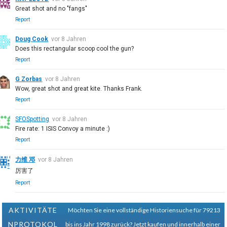
Great shot and no "fangs"
Report
Doug Cook
vor 8 Jahren
Does this rectangular scoop cool the gun?
Report
G Zorbas
vor 8 Jahren
Wow, great shot and great kite. Thanks Frank.
Report
SFOSpotting
vor 8 Jahren
Fire rate: 1 ISIS Convoy a minute :)
Report
力维 邓
vor 8 Jahren
厉害了
Report
AKTIVITÄTE
Möchten Sie eine vollständige Historiensuche für 79213
NPROTOKOL
bis ins Jahr 1998 zurück?
Jetzt kaufen und innerhalb einer