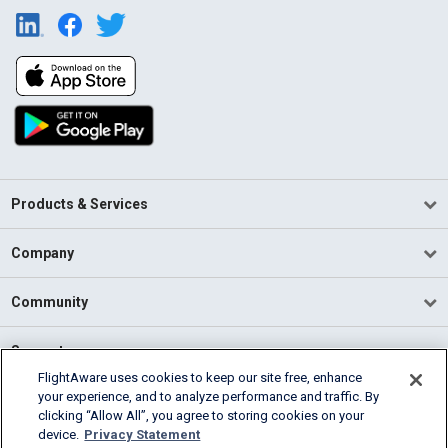
Products & Services
Company
Community
Support
FlightAware uses cookies to keep our site free, enhance
your experience, and to analyze performance and traffic. By
English (USA)
clicking “Allow All”, you agree to storing cookies on your
2026 FlightAware
device.
Privacy Statement