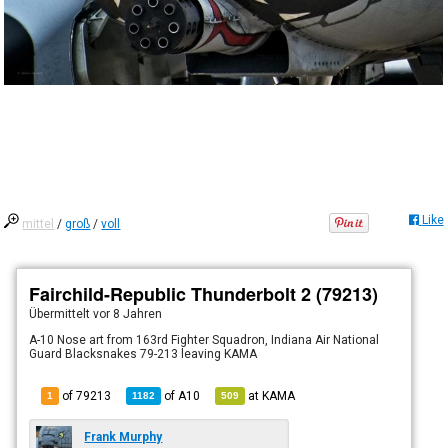
Like
mittel
/
groß
/
voll
Fairchild-Republic Thunderbolt 2 (79213)
Übermittelt
vor 8 Jahren
A-10 Nose art from 163rd Fighter Squadron, Indiana Air National
Guard Blacksnakes 79-213 leaving KAMA
of 79213
of
A10
at
KAMA
1
1182
509
Frank Murphy