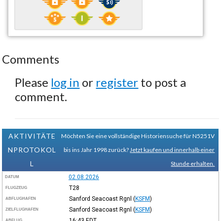
Comments
Please
log in
or
register
to post a
comment.
AKTIVITÄTE
Möchten Sie eine vollständige Historiensuche für N5251V
NPROTOKOL
bis ins Jahr 1998 zurück?
Jetzt kaufen und innerhalb einer
L
Stunde erhalten.
02.08.2026
DATUM
T28
FLUGZEUG
Sanford Seacoast Rgnl
(
KSFM
)
ABFLUGHAFEN
Sanford Seacoast Rgnl
(
KSFM
)
ZIELFLUGHAFEN
16:43
EDT
ABFLUG