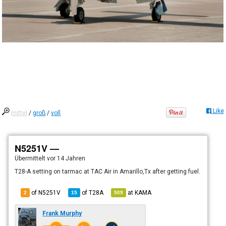
Like
mittel
/
groß
/
voll
N5251V —
Übermittelt
vor 14 Jahren
T28-A setting on tarmac at TAC Air in Amarillo,Tx after getting fuel.
of N5251V
of
T28A
at
KAMA
2
15
509
Frank Murphy