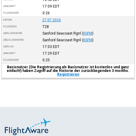
17:09
EDT
ANKUNFT
0:26
FLUGDAUER
27.07.2026
DATUM
T28
FLUGZEUG
Sanford Seacoast Rgnl
(
KSFM
)
ABFLUGHAFEN
Sanford Seacoast Rgnl
(
KSFM
)
ZIELFLUGHAFEN
17:03
EDT
ABFLUG
17:29
EDT
ANKUNFT
0:25
FLUGDAUER
Basisnutzer (Die Registrierung als Basisnutzer ist kostenlos und ganz
einfach!) haben Zugriff auf die Historie der zurückliegenden 3 months.
Registrieren