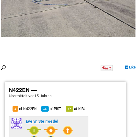
Like
N422EN —
Übermittelt
vor 15 Jahren
of N422EN
of
PIST
at
KIPJ
1
16
77
Evelyn Steinwedel