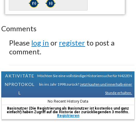
Comments
Please
log in
or
register
to post a
comment.
AKTIVITÄTE
Möchten Sie eine vollständige Historiensuche für N422EN
NPROTOKOL
bis ins Jahr 1998 zurück?
Jetzt kaufen und innerhalb einer
L
Stunde erhalten.
No Recent History Data
Basisnutzer (Die Registrierung als Basisnutzer ist kostenlos und ganz
einfach!) haben Zugriff auf die Historie der zurückliegenden 3 months.
Registrieren