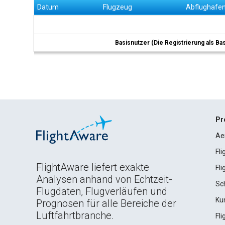
Datum
Flugzeug
Abflughafe
Basisnutzer (Die Registrierung als Ba
Pr
Ae
Fl
FlightAware liefert exakte
Fl
Analysen anhand von Echtzeit-
Sc
Flugdaten, Flugverläufen und
Ku
Prognosen für alle Bereiche der
Luftfahrtbranche.
Fl