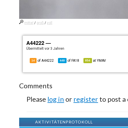
mittel
/
groß
/
voll
A44222 —
Übermittelt
vor 3 Jahren
of A44222
of
FA18
at
YMAV
14
448
854
Comments
Please
log in
or
register
to post a
AKTIVITÄTENPROTOKOLL