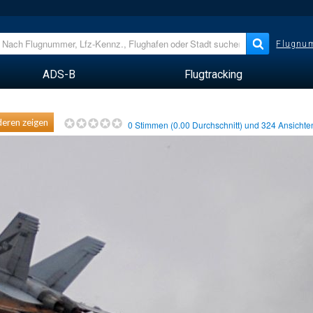
Flugnum
ADS-B
Flugtracking
eren zeigen
0
Stimmen (
0.00
Durchschnitt) und
324
Ansicht