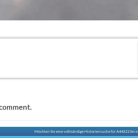
 comment.
Möchten Sie eine vollständige Historiensuche für A44222 bis i