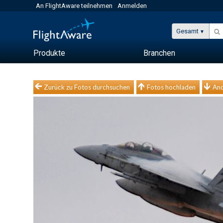
An FlightAware teilnehmen
Anmelden
Gesamt
Produkte
Branchen
Zurück zu Fotos durchsuchen
Fotos hochladen
And