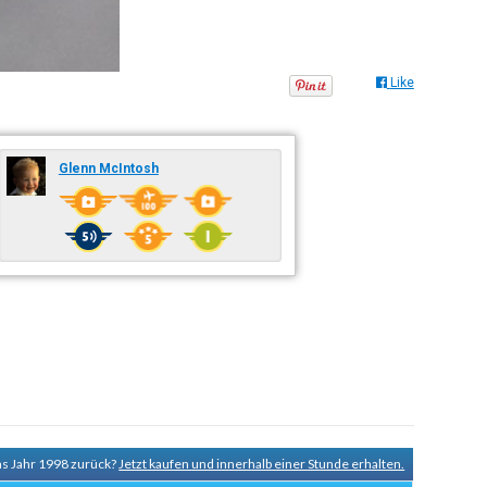
Like
Glenn McIntosh
ns Jahr 1998 zurück?
Jetzt kaufen und innerhalb einer Stunde erhalten.