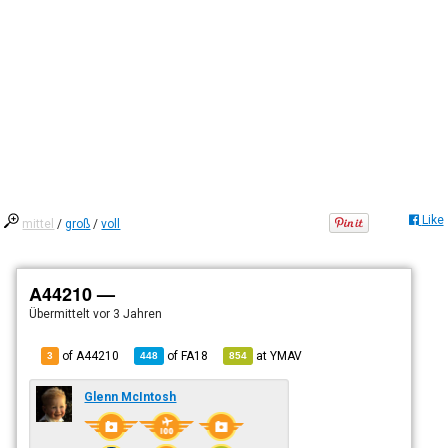
Like
mittel
/
groß
/
voll
A44210 —
Übermittelt
vor 3 Jahren
of A44210
of
FA18
at
YMAV
3
448
854
Glenn McIntosh