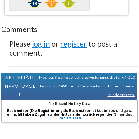
Comments
Please
log in
or
register
to post a
comment.
AKTIVITÄTE
Möchten Sie eine vollständige Historiensuche für A44210
NPROTOKOL
bis ins Jahr 1998 zurück?
Jetzt kaufen und innerhalb einer
L
Stunde erhalten.
No Recent History Data
Basisnutzer (Die Registrierung als Basisnutzer ist kostenlos und ganz
einfach!) haben Zugriff auf die Historie der zurückliegenden 3 months.
Registrieren