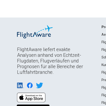
Pr
Ae
Fl
FlightAware liefert exakte
Fl
Analysen anhand von Echtzeit-
Sc
Flugdaten, Flugverläufen und
Ku
Prognosen für alle Bereiche der
Luftfahrtbranche.
Fl
Pr
Fl
Fl
Fl