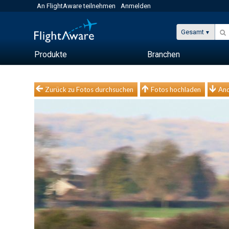
An FlightAware teilnehmen
Anmelden
Gesamt
Produkte
Branchen
Zurück zu Fotos durchsuchen
Fotos hochladen
And