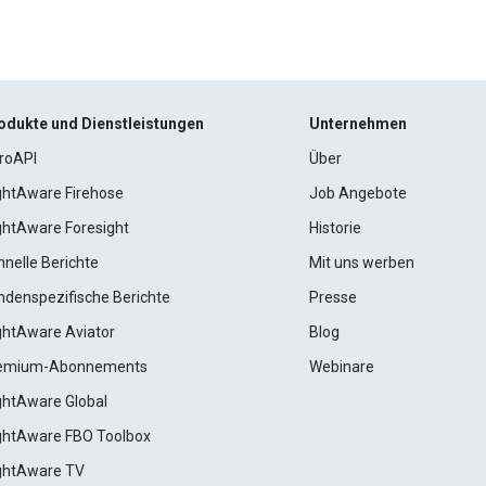
odukte und Dienstleistungen
Unternehmen
roAPI
Über
ightAware Firehose
Job Angebote
ightAware Foresight
Historie
hnelle Berichte
Mit uns werben
ndenspezifische Berichte
Presse
ightAware Aviator
Blog
emium-Abonnements
Webinare
ightAware Global
ightAware FBO Toolbox
ightAware TV