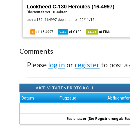
Lockheed C-130 Hercules (16-4997)
Übermittelt
vor 10 Jahren
usn c-130t 164997 dep shannon 20/11/15.
of 16-4997
of
C130
at
EINN
8
6163
14105
Comments
Please
log in
or
register
to post a
AKTIVITÄTENPROTOKOLL
Datum
Flugzeug
Abflughafe
Basisnutzer (Die Registrierung als Ba