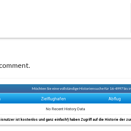
 comment.
Möchten Sie eine vollständige Historiensuche für 16-4997 bis i
n
Zielflughafen
Abflug
No Recent History Data
sisnutzer ist kostenlos und ganz einfach!) haben Zugriff auf die Historie der