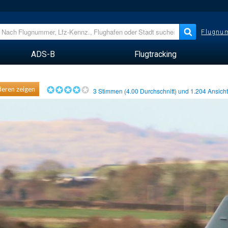
Flugnum
ADS-B
Flugtracking
eren zeigen
3
Stimmen (
4.00
Durchschnitt) und
1.204
Ansich