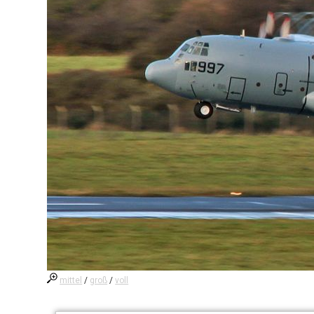
mittel
/
groß
/
voll