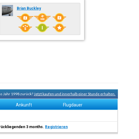
Brian Buckley
ns Jahr 1998 zurück?
Jetzt kaufen und innerhalb einer Stunde erhalten.
Ankunft
Flugdauer
 zurückliegenden 3 months.
Registrieren