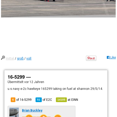
Like
mittel
/
groß
/
voll
16-5299 —
Übermittelt
vor 12 Jahren
u.s.navy e-2c hawkeye 165299 taking on fuel at shannon 29/5/14.
of 16-5299
of
E2C
at
EINN
6
51
14105
Brian Buckley