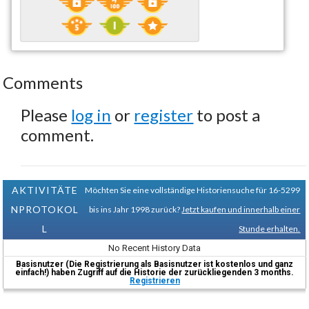
Comments
Please
log in
or
register
to post a
comment.
AKTIVITÄTE
Möchten Sie eine vollständige Historiensuche für 16-5299
NPROTOKOL
bis ins Jahr 1998 zurück?
Jetzt kaufen und innerhalb einer
L
Stunde erhalten.
No Recent History Data
Basisnutzer (Die Registrierung als Basisnutzer ist kostenlos und ganz
einfach!) haben Zugriff auf die Historie der zurückliegenden 3 months.
Registrieren