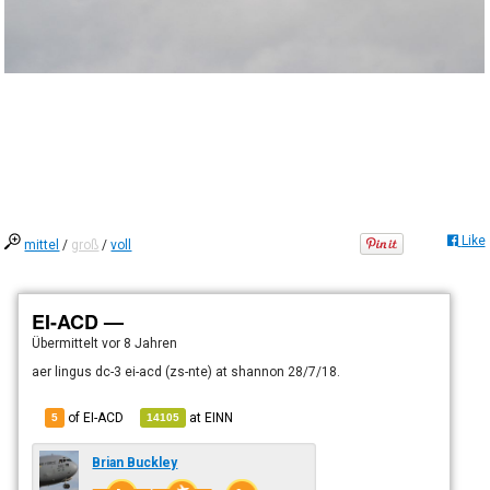
Like
mittel
/
groß
/
voll
EI-ACD —
Übermittelt
vor 8 Jahren
aer lingus dc-3 ei-acd (zs-nte) at shannon 28/7/18.
of EI-ACD
at
EINN
5
14105
Brian Buckley