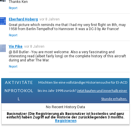
Thanks Ken
Report
Eberhard Hoberg
vor 8 Jahren
Great picture which reminds me that I had my very first flight on 8th, may
1958 from Berlin-Tempelhof to Hannover. It was a DC-3 by Air France!
Report
Viv Pike
vor 8 Jahren
@ Bill Butler - You are most welcome. Also a very fascinating and
interesting read (albeit fairly long) on the complete history of this aircraft
during and after The War.
Report
AKTIVITÄTE
Möchten Sie eine vollständige Historiensuche für EI-ACD
NPROTOKOL
bis ins Jahr 1998 zurück?
Jetzt kaufen und innerhalb einer
L
Stunde erhalten.
No Recent History Data
Basisnutzer (Die Registrierung als Basisnutzer ist kostenlos und ganz
einfach!) haben Zugriff auf die Historie der zurückliegenden 3 months.
Registrieren