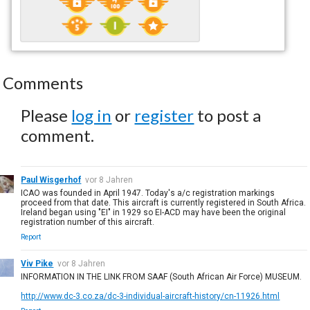
Comments
Please
log in
or
register
to post a
comment.
Paul Wisgerhof
vor 8 Jahren
ICAO was founded in April 1947. Today's a/c registration markings
proceed from that date. This aircraft is currently registered in South Africa.
Ireland began using "EI" in 1929 so EI-ACD may have been the original
registration number of this aircraft.
Report
Viv Pike
vor 8 Jahren
INFORMATION IN THE LINK FROM SAAF (South African Air Force) MUSEUM.
http://www.dc-3.co.za/dc-3-individual-aircraft-history/cn-11926.html