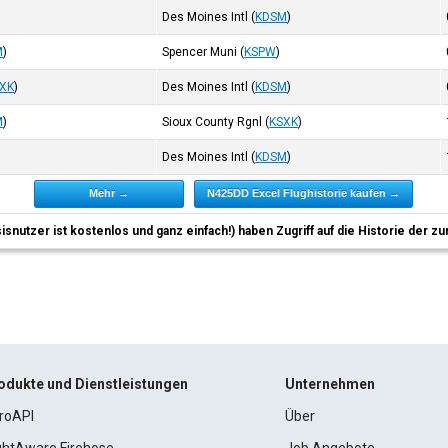
Des Moines Intl
(
KDSM
)
M
)
Spencer Muni
(
KSPW
)
XK
)
Des Moines Intl
(
KDSM
)
M
)
Sioux County Rgnl
(
KSXK
)
Des Moines Intl
(
KDSM
)
Mehr →
N425DD Excel Flughistorie kaufen →
sisnutzer ist kostenlos und ganz einfach!) haben Zugriff auf die Historie der
odukte und Dienstleistungen
Unternehmen
roAPI
Über