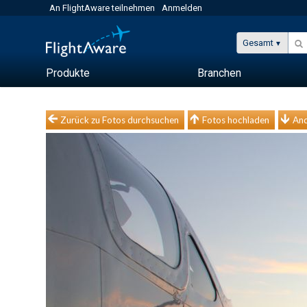
An FlightAware teilnehmen
Anmelden
Gesamt
Produkte
Branchen
Zurück zu Fotos durchsuchen
Fotos hochladen
And