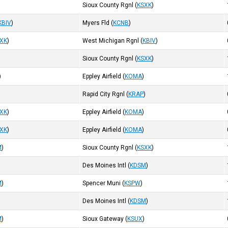
Sioux County Rgnl
(
KSXK
)
KBIV
)
Myers Fld
(
KCNB
)
XK
)
West Michigan Rgnl
(
KBIV
)
Sioux County Rgnl
(
KSXK
)
)
Eppley Airfield
(
KOMA
)
Rapid City Rgnl
(
KRAP
)
XK
)
Eppley Airfield
(
KOMA
)
XK
)
Eppley Airfield
(
KOMA
)
M
)
Sioux County Rgnl
(
KSXK
)
Des Moines Intl
(
KDSM
)
M
)
Spencer Muni
(
KSPW
)
)
Des Moines Intl
(
KDSM
)
M
)
Sioux Gateway
(
KSUX
)