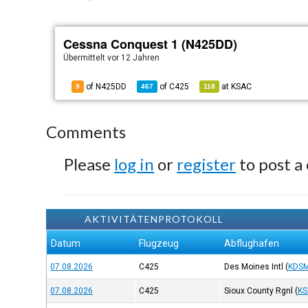
Cessna Conquest 1 (N425DD)
Übermittelt
vor 12 Jahren
of N425DD
of
C425
at
KSAC
9
467
118
Comments
Please
log in
or
register
to post a
AKTIVITÄTENPROTOKOLL
Datum
Flugzeug
Abflughafen
07.08.2026
C425
Des Moines Intl
(
KDS
07.08.2026
C425
Sioux County Rgnl
(
KS