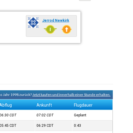
Jerrod Newkirk
ns Jahr 1998 zurück?
Jetzt kaufen und innerhalb einer Stunde erhalten.
Abflug
Ankunft
Flugdauer
06:30
CDT
07:02
CDT
Geplant
05:45
CDT
06:29
CDT
0:43