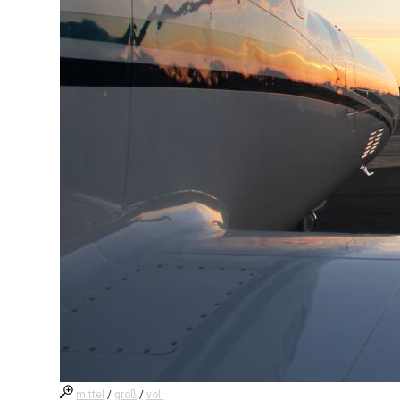
mittel
/
groß
/
voll