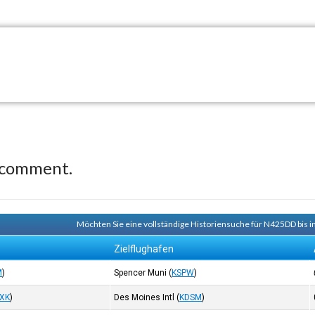
 comment.
Möchten Sie eine vollständige Historiensuche für N425DD bis i
Zielflughafen
M
)
Spencer Muni
(
KSPW
)
XK
)
Des Moines Intl
(
KDSM
)