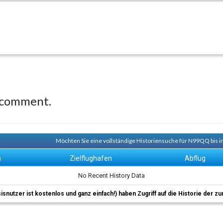
 comment.
Möchten Sie eine vollständige Historiensuche für N99QQ bis i
n
Zielflughafen
Abflug
No Recent History Data
sisnutzer ist kostenlos und ganz einfach!) haben Zugriff auf die Historie der