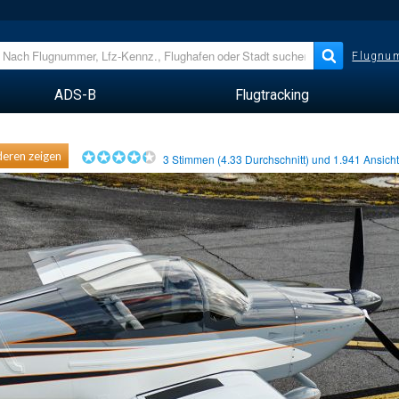
Flugnum
ADS-B
Flugtracking
eren zeigen
3
Stimmen (
4.33
Durchschnitt) und
1.941
Ansich