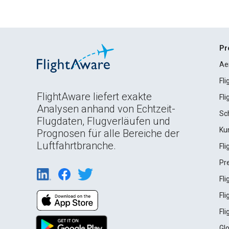
Pr
Ae
Fl
FlightAware liefert exakte
Fl
Analysen anhand von Echtzeit-
Sc
Flugdaten, Flugverläufen und
Ku
Prognosen für alle Bereiche der
Luftfahrtbranche.
Fl
Pr
Fl
Fl
Fl
Gl