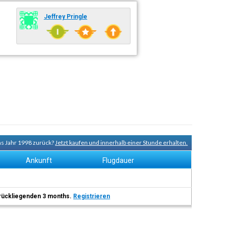
Jeffrey Pringle
ns Jahr 1998 zurück?
Jetzt kaufen und innerhalb einer Stunde erhalten.
Ankunft
Flugdauer
 zurückliegenden 3 months.
Registrieren