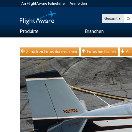
An FlightAware teilnehmen
Anmelden
Gesamt
Produkte
Branchen
Zurück zu Fotos durchsuchen
Fotos hochladen
And