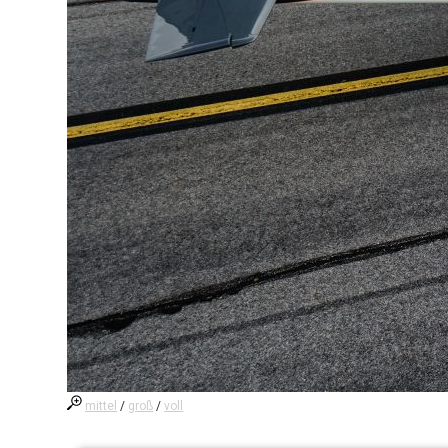
mittel
/
groß
/
voll