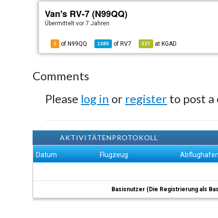
Van's RV-7 (N99QQ)
Übermittelt
vor 7 Jahren
of N99QQ
of
RV7
at
KGAD
1
1385
237
Comments
Please
log in
or
register
to post a
AKTIVITÄTENPROTOKOLL
Datum
Flugzeug
Abflughafe
Basisnutzer (Die Registrierung als Ba