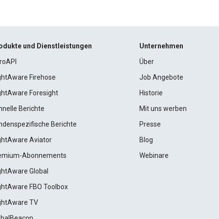
odukte und Dienstleistungen
Unternehmen
roAPI
Über
ightAware Firehose
Job Angebote
ightAware Foresight
Historie
hnelle Berichte
Mit uns werben
ndenspezifische Berichte
Presse
ightAware Aviator
Blog
emium-Abonnements
Webinare
ightAware Global
ightAware FBO Toolbox
ightAware TV
obalBeacon