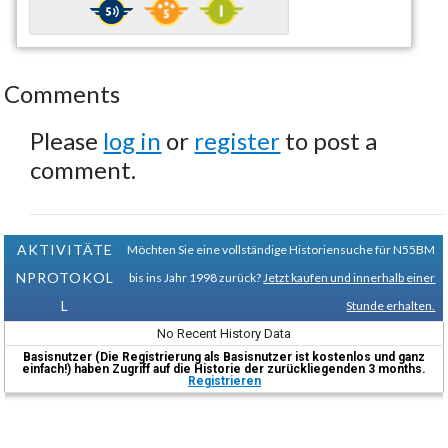
Comments
Please
log in
or
register
to post a
comment.
AKTIVITÄTE
Möchten Sie eine vollständige Historiensuche für N55BM
NPROTOKOL
bis ins Jahr 1998 zurück?
Jetzt kaufen und innerhalb einer
L
Stunde erhalten.
No Recent History Data
Basisnutzer (Die Registrierung als Basisnutzer ist kostenlos und ganz
einfach!) haben Zugriff auf die Historie der zurückliegenden 3 months.
Registrieren