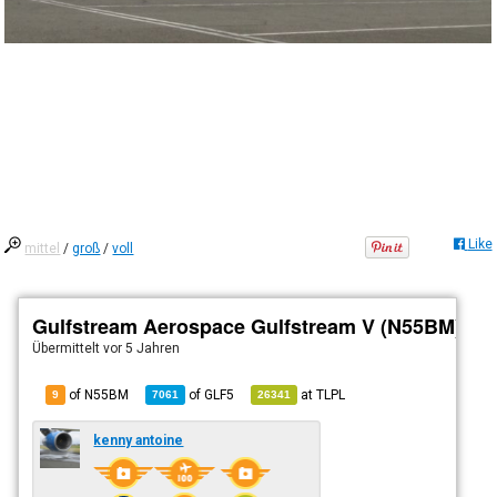
Like
mittel
/
groß
/
voll
Gulfstream Aerospace Gulfstream V (N55BM)
Übermittelt
vor 5 Jahren
of N55BM
of
GLF5
at
TLPL
9
7061
26341
kenny antoine