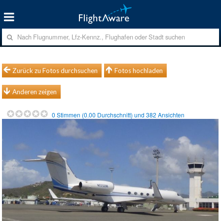
Zurück zu Fotos durchsuchen
Fotos hochladen
Anderen zeigen
0
Stimmen (
0.00
Durchschnitt) und
382
Ansichten