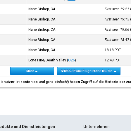
Nahe Bishop, CA
First seen 19:21
Nahe Bishop, CA
First seen 19:15
Nahe Bishop, CA
First seen 19:06
Nahe Bishop, CA
First seen 18:47
)
Nahe Bishop, CA
18:18
PDT
)
Lone Pine/Death Valley
(
O26
)
12:48
PDT
Mehr →
N405AJ Excel Flughistorie kaufen →
sisnutzer ist kostenlos und ganz einfach!) haben Zugriff auf die Historie der
odukte und Dienstleistungen
Unternehmen