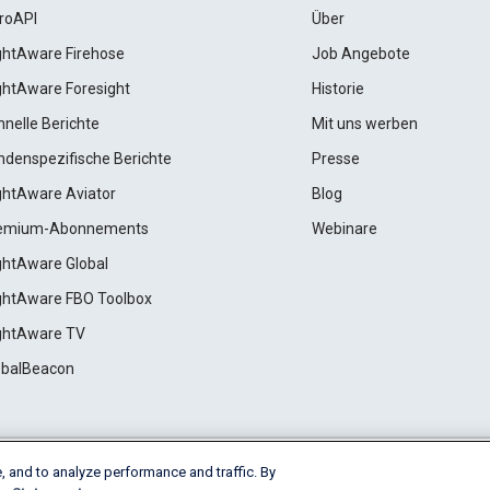
roAPI
Über
ightAware Firehose
Job Angebote
ightAware Foresight
Historie
hnelle Berichte
Mit uns werben
ndenspezifische Berichte
Presse
ightAware Aviator
Blog
emium-Abonnements
Webinare
ightAware Global
ightAware FBO Toolbox
ightAware TV
obalBeacon
, and to analyze performance and traffic. By
Cookie Settings