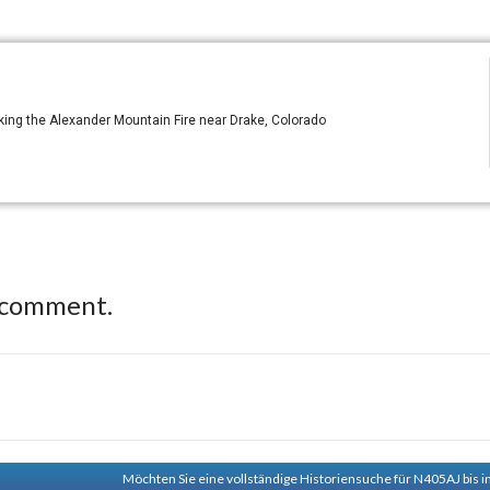
king the Alexander Mountain Fire near Drake, Colorado
 comment.
Möchten Sie eine vollständige Historiensuche für N405AJ bis i