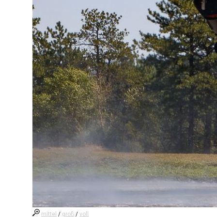
mittel
/
groß
/
voll