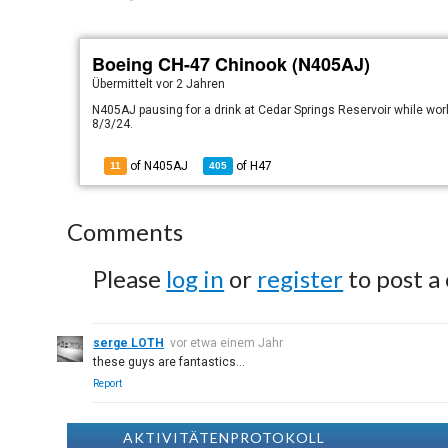
Boeing CH-47 Chinook (N405AJ)
Übermittelt
vor 2 Jahren
N405AJ pausing for a drink at Cedar Springs Reservoir while wor
8/3/24.
of N405AJ
of
H47
11
405
Comments
Please
log in
or
register
to post a
serge LOTH
vor etwa einem Jahr
these guys are fantastics...
Report
AKTIVITÄTENPROTOKOLL