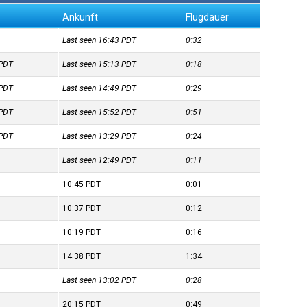
Ankunft
Flugdauer
Last seen 16:43
PDT
0:32
PDT
Last seen 15:13
PDT
0:18
PDT
Last seen 14:49
PDT
0:29
PDT
Last seen 15:52
PDT
0:51
PDT
Last seen 13:29
PDT
0:24
Last seen 12:49
PDT
0:11
10:45
PDT
0:01
10:37
PDT
0:12
10:19
PDT
0:16
14:38
PDT
1:34
Last seen 13:02
PDT
0:28
20:15
PDT
0:49