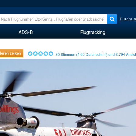
Flugnum
ADS-B
Flugtracking
eren zeigen
30
Stimmen (
4.90
Durchschnitt) und
3.794
Ansic