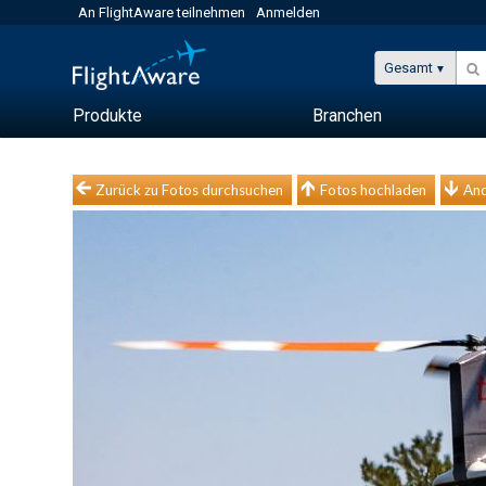
An FlightAware teilnehmen
Anmelden
Gesamt
Produkte
Branchen
Zurück zu Fotos durchsuchen
Fotos hochladen
And