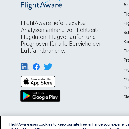
Ae
Fl
FlightAware liefert exakte
Fl
Analysen anhand von Echtzeit-
Sc
Flugdaten, Flugverläufen und
Ku
Prognosen für alle Bereiche der
Luftfahrtbranche.
Fl
Pr
Fl
Fl
Fl
Gl
English (USA)
FlightAware uses cookies to keep our site free, enhance your experience
2026 FlightAware
Terms of Use
Privacy