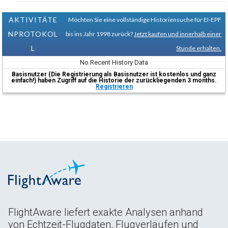
AKTIVITÄTE
Möchten Sie eine vollständige Historiensuche für EI-EPF
NPROTOKOL
bis ins Jahr 1998 zurück?
Jetzt kaufen und innerhalb einer
L
Stunde erhalten.
No Recent History Data
Basisnutzer (Die Registrierung als Basisnutzer ist kostenlos und ganz
einfach!) haben Zugriff auf die Historie der zurückliegenden 3 months.
Registrieren
FlightAware liefert exakte Analysen anhand
von Echtzeit-Flugdaten, Flugverläufen und