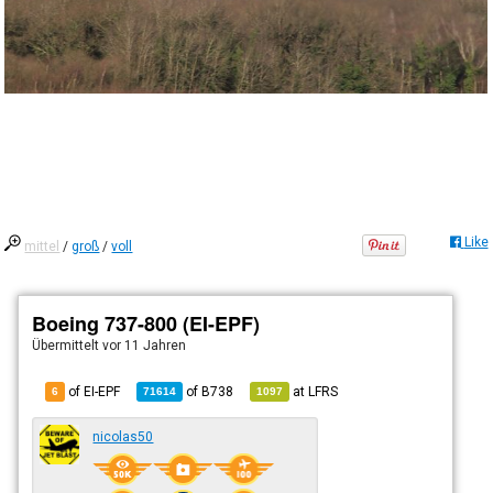
Like
mittel
/
groß
/
voll
Boeing 737-800 (EI-EPF)
Übermittelt
vor 11 Jahren
of EI-EPF
of
B738
at
LFRS
6
71614
1097
nicolas50