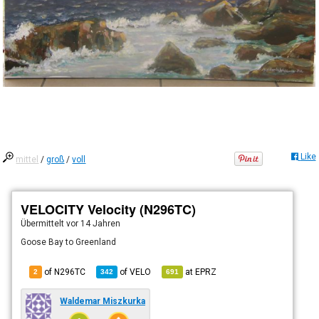
Like
mittel
/
groß
/
voll
VELOCITY Velocity (N296TC)
Übermittelt
vor 14 Jahren
Goose Bay to Greenland
of N296TC
of
VELO
at
EPRZ
2
342
691
Waldemar Miszkurka