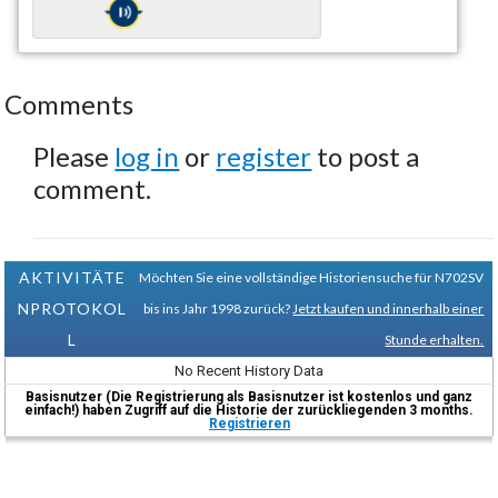
Comments
Please
log in
or
register
to post a
comment.
AKTIVITÄTE
Möchten Sie eine vollständige Historiensuche für N702SV
NPROTOKOL
bis ins Jahr 1998 zurück?
Jetzt kaufen und innerhalb einer
L
Stunde erhalten.
No Recent History Data
Basisnutzer (Die Registrierung als Basisnutzer ist kostenlos und ganz
einfach!) haben Zugriff auf die Historie der zurückliegenden 3 months.
Registrieren