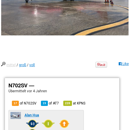
Like
mittel
/
groß
/
voll
N702SV —
Übermittelt
vor 4 Jahren
of N702SV
of
AT7
at
KPNS
17
19
228
Alan Hua