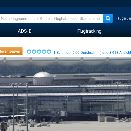
Flugnum
ADS-B
Flugtracking
eren zeigen
1
Stimmen (
5.00
Durchschnitt) und
3.618
Ansich