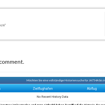
 c/s"
 comment.
Möchten Sie eine vollständige Historiensuche für JA754A bis i
n
Zielflughafen
Abflug
No Recent History Data