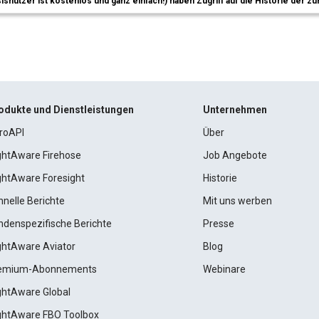
sisnutzer ist kostenlos und ganz einfach!) haben Zugriff auf die Historie der
odukte und Dienstleistungen
Unternehmen
roAPI
Über
ightAware Firehose
Job Angebote
ightAware Foresight
Historie
hnelle Berichte
Mit uns werben
ndenspezifische Berichte
Presse
ightAware Aviator
Blog
emium-Abonnements
Webinare
ightAware Global
ightAware FBO Toolbox