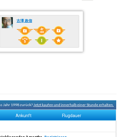
古澤 政信
ns Jahr 1998 zurück?
Jetzt kaufen und innerhalb einer Stunde erhalten.
Ankunft
Flugdauer