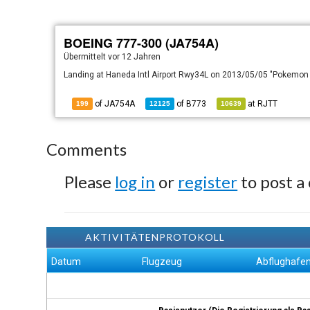
BOEING 777-300 (JA754A)
Übermittelt
vor 12 Jahren
Landing at Haneda Intl Airport Rwy34L on 2013/05/05 "Pokemon
of JA754A
of
B773
at
RJTT
199
12125
10639
Comments
Please
log in
or
register
to post a
AKTIVITÄTENPROTOKOLL
Datum
Flugzeug
Abflughafe