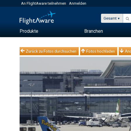
An FlightAware teilnehmen
Anmelden
Gesamt
Produkte
Branchen
Zurück zu Fotos durchsuchen
Fotos hochladen
And