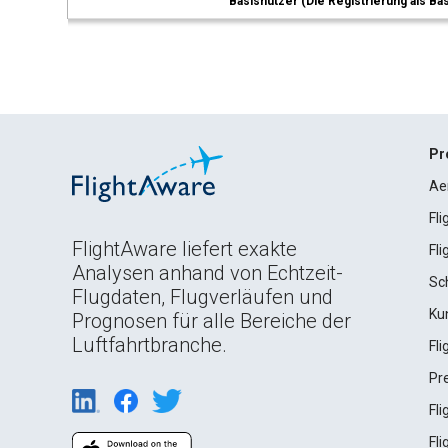
Basisnutzer (Die Registrierung als Ba
Pr
Ae
Fl
FlightAware liefert exakte
Fl
Analysen anhand von Echtzeit-
Sc
Flugdaten, Flugverläufen und
Ku
Prognosen für alle Bereiche der
Luftfahrtbranche.
Fl
Pr
Fl
Fl