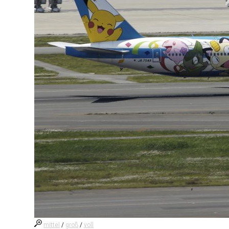
mittel
/
groß
/
voll