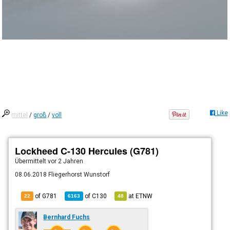
Like
mittel
/
groß
/
voll
Lockheed C-130 Hercules (G781)
Übermittelt
vor 2 Jahren
08.06.2018 Fliegerhorst Wunstorf
of G781
of
C130
at
ETNW
22
6163
48
Bernhard Fuchs