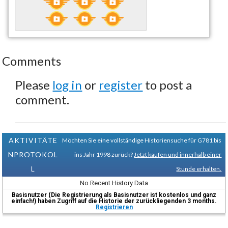
Comments
Please
log in
or
register
to post a
comment.
AKTIVITÄTE
Möchten Sie eine vollständige Historiensuche für G781 bis
NPROTOKOL
ins Jahr 1998 zurück?
Jetzt kaufen und innerhalb einer
L
Stunde erhalten.
No Recent History Data
Basisnutzer (Die Registrierung als Basisnutzer ist kostenlos und ganz
einfach!) haben Zugriff auf die Historie der zurückliegenden 3 months.
Registrieren