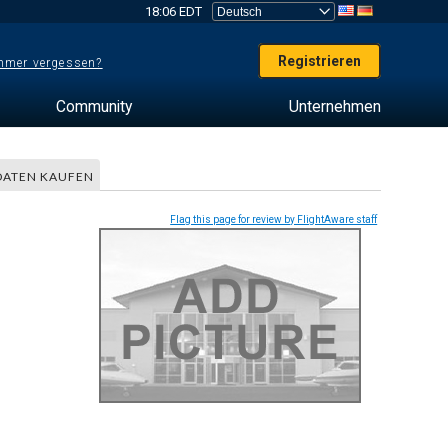
18:06 EDT
Registrieren
mer vergessen?
Community
Unternehmen
DATEN KAUFEN
Flag this page for review by FlightAware staff