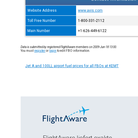
Website Address
www.avis.com
Toll Free Number
1-800-331-2112
Main Number
+1-626-449-6122
Data is submitted by registered FlightAware members on 2009-Jun-18 13:00.
You must
register
or
login
to edit FBO information.
Jet A and 100LL airport fuel prices for all FBOs at KEMT