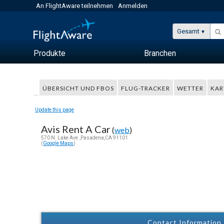
An FlightAware teilnehmen
Anmelden
Gesamt
Produkte
Branchen
ÜBERSICHT UND FBOS
FLUG-TRACKER
WETTER
KAR
Update this page
Avis Rent A Car
(
web
)
570 N. Lake Ave.,Pasadena,CA 91101
(
Google Maps
)
Contact Information