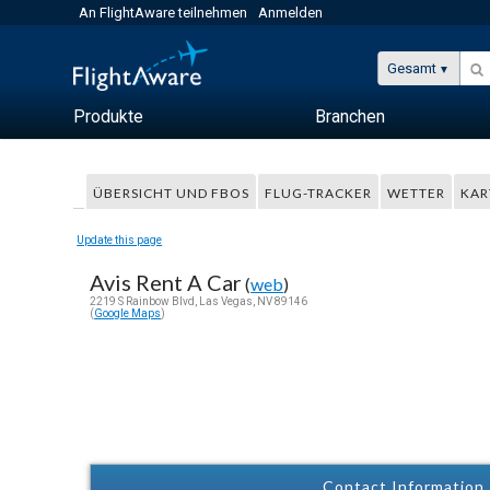
An FlightAware teilnehmen
Anmelden
Gesamt
Produkte
Branchen
ÜBERSICHT UND FBOS
FLUG-TRACKER
WETTER
KAR
Update this page
Avis Rent A Car
(
web
)
2219 S Rainbow Blvd, Las Vegas, NV 89146
(
Google Maps
)
Contact Information