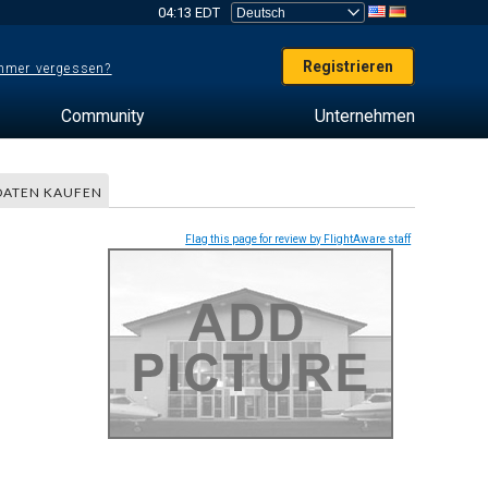
04:13 EDT
Registrieren
mer vergessen?
Community
Unternehmen
DATEN KAUFEN
Flag this page for review by FlightAware staff