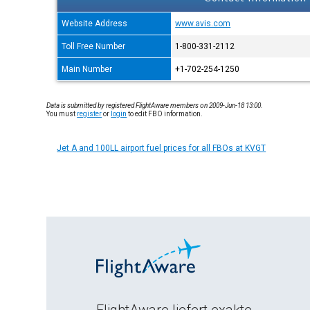
Website Address
www.avis.com
Toll Free Number
1-800-331-2112
Main Number
+1-702-254-1250
Data is submitted by registered FlightAware members on 2009-Jun-18 13:00.
You must
register
or
login
to edit FBO information.
Jet A and 100LL airport fuel prices for all FBOs at KVGT