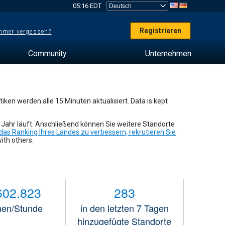
05:16 EDT
Registrieren
mer vergessen?
Community
Unternehmen
tiken werden alle 15 Minuten aktualisiert. Data is kept
 Jahr läuft. Anschließend können Sie weitere Standorte
as Ranking Ihres Landes zu verbessern, rekrutieren Sie
ith others.
602.823
283
nen/Stunde
in den letzten 7 Tagen
hinzugefügte Standorte