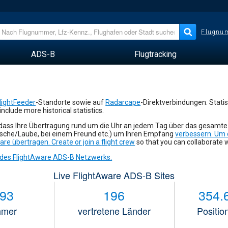
Flugnum
ADS-B
Flugtracking
lightFeeder
-Standorte sowie auf
Radarcape
-Direktverbindungen. Statis
include more historical statistics.
, dass Ihre Übertragung rund um die Uhr an jedem Tag über das gesamte
tsche/Laube, bei einem Freund etc.) um Ihren Empfang
verbessern. Um d
are übertragen. Create or join a
flight crew
so that you can collaborate w
 des FlightAware ADS-B Netzwerks.
Live FlightAware ADS-B Sites
093
196
354.
hmer
vertretene Länder
Positio