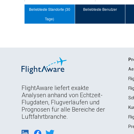
Beliebteste Standorte (30
Beliebteste Benutzer
Tage)
Pr
Ae
Fl
FlightAware liefert exakte
Fl
Analysen anhand von Echtzeit-
Sc
Flugdaten, Flugverläufen und
Ku
Prognosen für alle Bereiche der
Luftfahrtbranche.
Fl
Pr