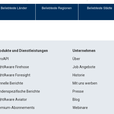
Beliebteste Länder
Beliebteste Regionen
Beliebteste Städte
odukte und Dienstleistungen
Unternehmen
roAPI
Über
ightAware Firehose
Job Angebote
ightAware Foresight
Historie
hnelle Berichte
Mit uns werben
ndenspezifische Berichte
Presse
ightAware Aviator
Blog
emium-Abonnements
Webinare