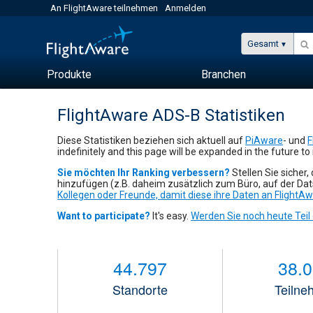
An FlightAware teilnehmen
Anmelden
Gesamt
Produkte
Branchen
FlightAware ADS-B Statistiken
Diese Statistiken beziehen sich aktuell auf
PiAware
- und
F
indefinitely and this page will be expanded in the future to 
Sie möchten Ihr Ranking verbessern?
Stellen Sie sicher
hinzufügen (z.B. daheim zusätzlich zum Büro, auf der Da
Kollegen oder Freunde, damit diese ihre Daten an FlightAw
Want to participate?
It's easy.
Werden Sie noch heute Teil
44.797
38.
Standorte
Teilne