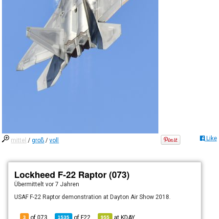
Like
mittel
/
groß
/
voll
Lockheed F-22 Raptor (073)
Übermittelt
vor 7 Jahren
USAF F-22 Raptor demonstration at Dayton Air Show 2018.
of 073
of
F22
at
KDAY
3
1535
955