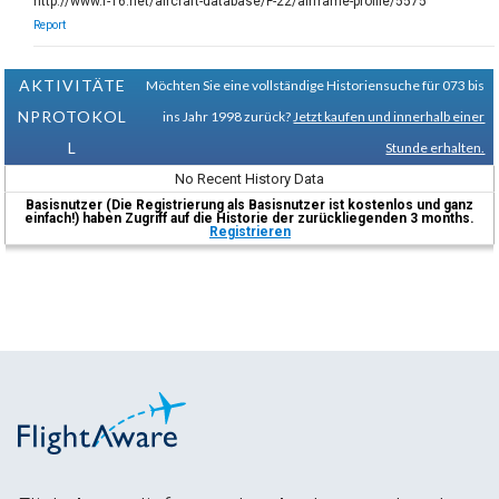
http://www.f-16.net/aircraft-database/F-22/airframe-profile/5575
Report
AKTIVITÄTE
Möchten Sie eine vollständige Historiensuche für 073 bis
NPROTOKOL
ins Jahr 1998 zurück?
Jetzt kaufen und innerhalb einer
L
Stunde erhalten.
No Recent History Data
Basisnutzer (Die Registrierung als Basisnutzer ist kostenlos und ganz
einfach!) haben Zugriff auf die Historie der zurückliegenden 3 months.
Registrieren