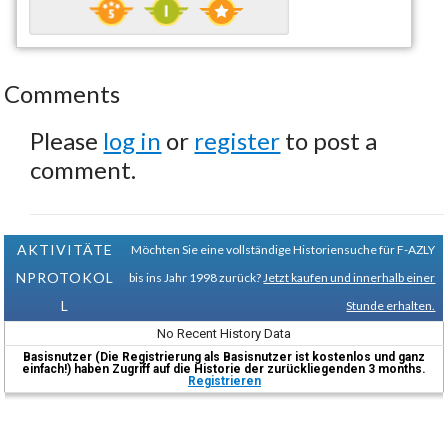
Comments
Please
log in
or
register
to post a
comment.
AKTIVITÄTE
Möchten Sie eine vollständige Historiensuche für F-AZLY
NPROTOKOL
bis ins Jahr 1998 zurück?
Jetzt kaufen und innerhalb einer
L
Stunde erhalten.
No Recent History Data
Basisnutzer (Die Registrierung als Basisnutzer ist kostenlos und ganz
einfach!) haben Zugriff auf die Historie der zurückliegenden 3 months.
Registrieren