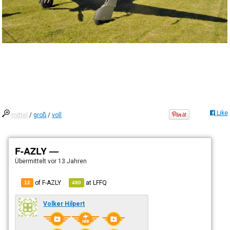
Like
mittel
/
groß
/
voll
F-AZLY —
Übermittelt
vor 13 Jahren
of F-AZLY
at
LFFQ
12
480
Volker Hilpert