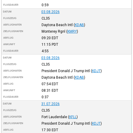
0:59
FLUGDAUER
03.08.2026
DATUM
CL35
FLUGZEUG
Daytona Beach Intl
(
KDAB
)
ABFLUGHAFEN
Monterey Rgnl
(
KMRY
)
ZIELFLUGHAFEN
09:20
EDT
ABFLUG
11:15
PDT
ANKUNFT
4:55
FLUGDAUER
03.08.2026
DATUM
CL35
FLUGZEUG
President Donald J Trump Intl
(
KDJT
)
ABFLUGHAFEN
Daytona Beach Intl
(
KDAB
)
ZIELFLUGHAFEN
07:54
EDT
ABFLUG
08:31
EDT
ANKUNFT
0:37
FLUGDAUER
31.07.2026
DATUM
CL35
FLUGZEUG
Fort Lauderdale
(
KFLL
)
ABFLUGHAFEN
President Donald J Trump Intl
(
KDJT
)
ZIELFLUGHAFEN
17:30
EDT
ABFLUG