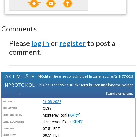
Comments
Please
log in
or
register
to post a
comment.
AKTIVITÄTE
Möchten Sie eine vollständige Historiensuche für N776QS
NPROTOKOL
bis ins Jahr 1998 zurück?
Jetzt kaufen und innerhalb einer
L
Stunde erhalten.
06.08.2026
DATUM
CL35
FLUGZEUG
Monterey Rgnl
(
KMRY
)
ABFLUGHAFEN
Henderson Exec
(
KHND
)
ZIELFLUGHAFEN
07:51
PDT
ABFLUG
08:51
PDT
ANKUNFT