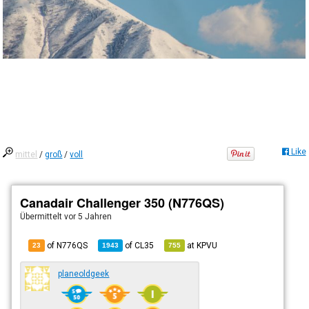
Like
mittel
/
groß
/
voll
Canadair Challenger 350 (N776QS)
Übermittelt
vor 5 Jahren
of N776QS
of
CL35
at
KPVU
23
1943
755
planeoldgeek