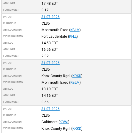
17:48
EDT
ANKUNFT
0:17
FLUGDAUER
31.07.2026
DATUM
CL35
FLUGZEUG
Monmouth Exec
(
KBLM
)
ABFLUGHAFEN
Fort Lauderdale
(
KFLL
)
ZIELFLUGHAFEN
14:53
EDT
ABFLUG
16:56
EDT
ANKUNFT
2:02
FLUGDAUER
31.07.2026
DATUM
CL35
FLUGZEUG
Knox County Rgnl
(
KRKD
)
ABFLUGHAFEN
Monmouth Exec
(
KBLM
)
ZIELFLUGHAFEN
13:19
EDT
ABFLUG
14:16
EDT
ANKUNFT
0:56
FLUGDAUER
31.07.2026
DATUM
CL35
FLUGZEUG
Baltimore
(
KBWI
)
ABFLUGHAFEN
Knox County Rgnl
(
KRKD
)
ZIELFLUGHAFEN