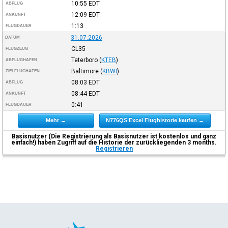
10:55
EDT
ABFLUG
12:09
EDT
ANKUNFT
1:13
FLUGDAUER
31.07.2026
DATUM
CL35
FLUGZEUG
Teterboro
(
KTEB
)
ABFLUGHAFEN
Baltimore
(
KBWI
)
ZIELFLUGHAFEN
08:03
EDT
ABFLUG
08:44
EDT
ANKUNFT
0:41
FLUGDAUER
Mehr →
N776QS Excel Flughistorie kaufen →
Basisnutzer (Die Registrierung als Basisnutzer ist kostenlos und ganz
einfach!) haben Zugriff auf die Historie der zurückliegenden 3 months.
Registrieren