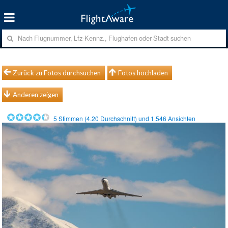
Zurück zu Fotos durchsuchen
Fotos hochladen
Anderen zeigen
5
Stimmen (
4.20
Durchschnitt) und
1.546
Ansichten