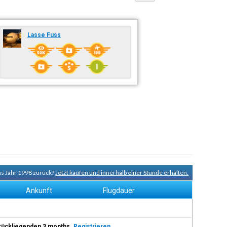
Lasse Fuss
ns Jahr 1998 zurück?
Jetzt kaufen und innerhalb einer Stunde erhalten.
Ankunft
Flugdauer
 zurückliegenden 3 months.
Registrieren