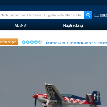
Flugnum
ADS-B
Flugtracking
eren zeigen
9
Stimmen (
4.50
Durchschnitt) und
9.577
Ansich