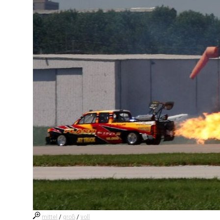
mittel
/
groß
/
voll