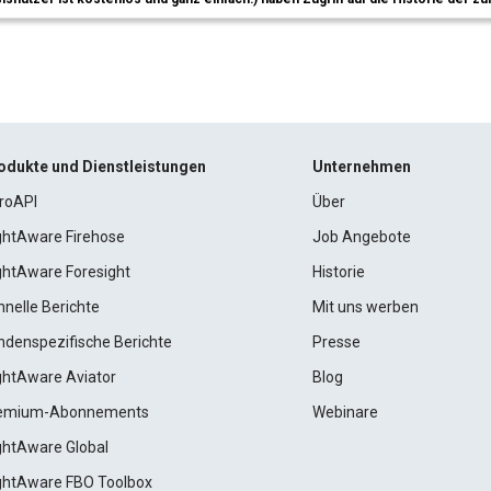
odukte und Dienstleistungen
Unternehmen
roAPI
Über
ightAware Firehose
Job Angebote
ightAware Foresight
Historie
hnelle Berichte
Mit uns werben
ndenspezifische Berichte
Presse
ightAware Aviator
Blog
emium-Abonnements
Webinare
ightAware Global
ightAware FBO Toolbox