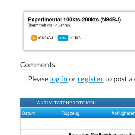
Experimental 100kts-200kts (N94BJ)
Übermittelt
vor 14 Jahren
of N94BJ
of
HXB
6
1752
Comments
Please
log in
or
register
to post a
AKTIVITÄTENPROTOKOLL
Datum
Flugzeug
Abflughafe
Basisnutzer (Die Registrierung als Ba