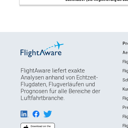
Pr
Ae
Fl
FlightAware liefert exakte
Fl
Analysen anhand von Echtzeit-
Sc
Flugdaten, Flugverläufen und
Ku
Prognosen für alle Bereiche der
Luftfahrtbranche.
Fl
Pr
Fl
Fl