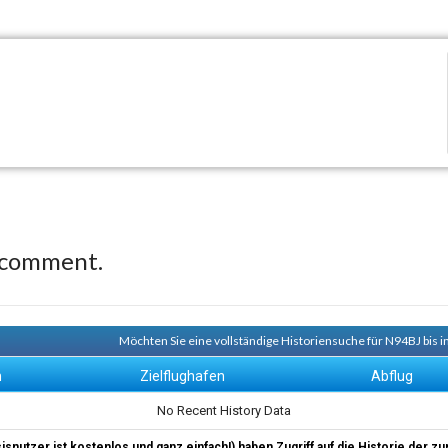
 comment.
Möchten Sie eine vollständige Historiensuche für N94BJ bis i
n
Zielflughafen
Abflug
No Recent History Data
sisnutzer ist kostenlos und ganz einfach!) haben Zugriff auf die Historie der