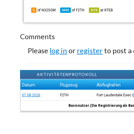
of N325GM
of
F2TH
at
KTEB
1
4605
1173
Comments
Please
log in
or
register
to post a
AKTIVITÄTENPROTOKOLL
Datum
Flugzeug
Abflughafen
07.08.2026
F2TH
Fort Lauderdale Exec
(
Basisnutzer (Die Registrierung als Ba