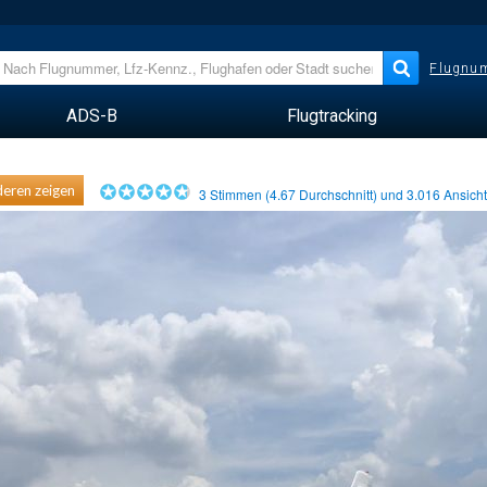
Flugnum
ADS-B
Flugtracking
eren zeigen
3
Stimmen (
4.67
Durchschnitt) und
3.016
Ansich