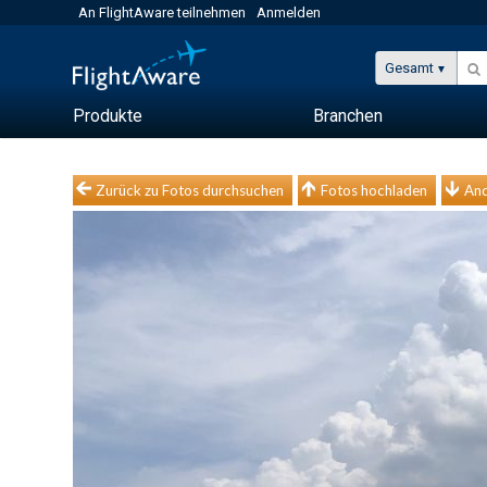
An FlightAware teilnehmen
Anmelden
Gesamt
Produkte
Branchen
Zurück zu Fotos durchsuchen
Fotos hochladen
And