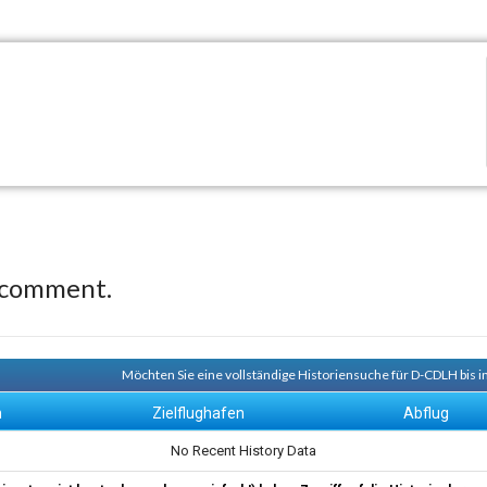
 comment.
Möchten Sie eine vollständige Historiensuche für D-CDLH bis i
n
Zielflughafen
Abflug
No Recent History Data