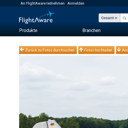
An FlightAware teilnehmen
Anmelden
Gesamt
Produkte
Branchen
Zurück zu Fotos durchsuchen
Fotos hochladen
And