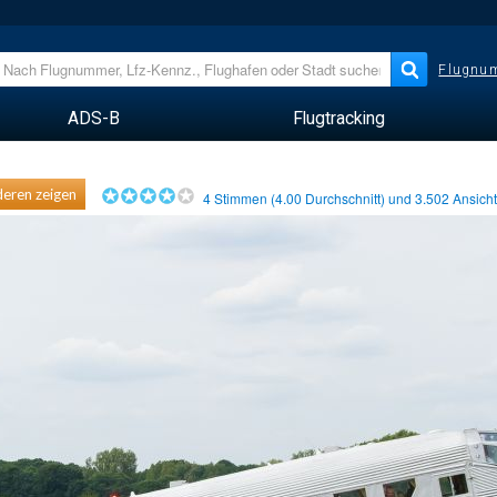
Flugnum
ADS-B
Flugtracking
eren zeigen
4
Stimmen (
4.00
Durchschnitt) und
3.502
Ansich