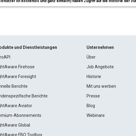
sisnutzer ist kostenlos und ganz einfach!) haben Zugriff auf die Historie der
odukte und Dienstleistungen
Unternehmen
roAPI
Über
ightAware Firehose
Job Angebote
ightAware Foresight
Historie
hnelle Berichte
Mit uns werben
ndenspezifische Berichte
Presse
ightAware Aviator
Blog
emium-Abonnements
Webinare
ightAware Global
ightAware FBO Toolbox