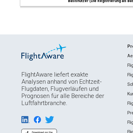
Basisnutzer (Die Registrierung als Ba
Pr
Ae
Fl
FlightAware liefert exakte
Fl
Analysen anhand von Echtzeit-
Sc
Flugdaten, Flugverläufen und
Ku
Prognosen für alle Bereiche der
Luftfahrtbranche.
Fl
Pr
Fl
Fl