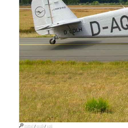
mittel
/
groß
/
voll