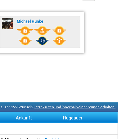
Michael Hunke
ns Jahr 1998 zurück?
Jetzt kaufen und innerhalb einer Stunde erhalten.
Ankunft
Flugdauer