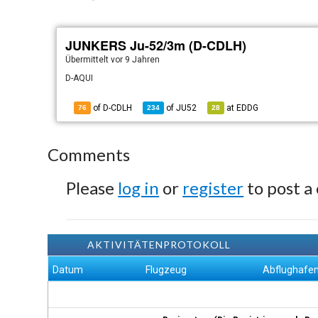
JUNKERS Ju-52/3m (D-CDLH)
Übermittelt
vor 9 Jahren
D-AQUI
of D-CDLH
of
JU52
at
EDDG
76
234
28
Comments
Please
log in
or
register
to post a
AKTIVITÄTENPROTOKOLL
Datum
Flugzeug
Abflughafe