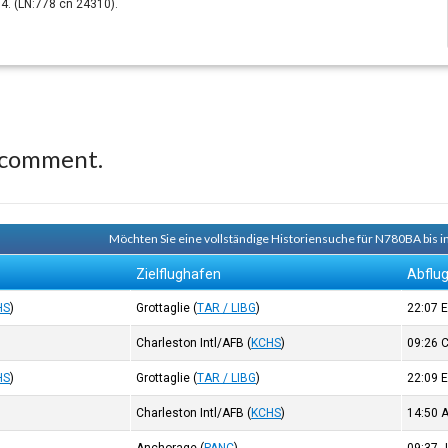
4. (LN:778 cn 24310).
 comment.
Möchten Sie eine vollständige Historiensuche für N780BA bis i
Zielflughafen
Abflu
HS
)
Grottaglie
(
TAR / LIBG
)
22:07
Charleston Intl/AFB
(
KCHS
)
09:26
HS
)
Grottaglie
(
TAR / LIBG
)
22:09
Charleston Intl/AFB
(
KCHS
)
14:50