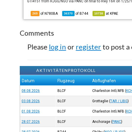
GTI4151 from RJGG/NGO via PANC on final to Rwy 16R on 1/25/1
of N780BA
of
B744
at
KPAE
269
36370
10738
Comments
Please
log in
or
register
to post a
AKTIVITÄTENPROTOKOLL
Datum
Flugzeug
Abflughafen
08.08.2026
BLCF
Charleston Intl/AFB
(
KC
03.08.2026
BLCF
Grottaglie
(
TAR / LIBG
)
01.08.2026
BLCF
Charleston Intl/AFB
(
KC
28.07.2026
BLCF
Anchorage
(
PANC
)