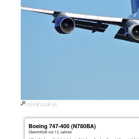
mittel
/
groß
/
voll
Boeing 747-400 (N780BA)
Übermittelt
vor 12 Jahren