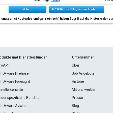
Anchorage
(
PANC
)
09:37
Mehr →
N780BA Excel Flughistorie kaufen →
sisnutzer ist kostenlos und ganz einfach!) haben Zugriff auf die Historie der
odukte und Dienstleistungen
Unternehmen
roAPI
Über
ightAware Firehose
Job Angebote
ightAware Foresight
Historie
hnelle Berichte
Mit uns werben
ndenspezifische Berichte
Presse
ightAware Aviator
Blog