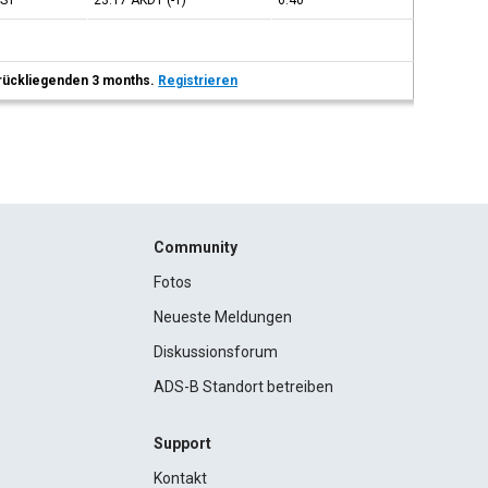
JST
23:17
AKDT
(-1)
6:40
 zurückliegenden 3 months.
Registrieren
Community
Fotos
Neueste Meldungen
Diskussionsforum
ADS-B Standort betreiben
Support
Kontakt