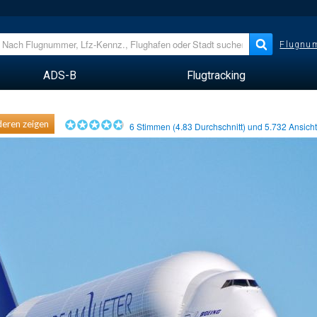
Flugnum
ADS-B
Flugtracking
eren zeigen
6
Stimmen (
4.83
Durchschnitt) und
5.732
Ansich