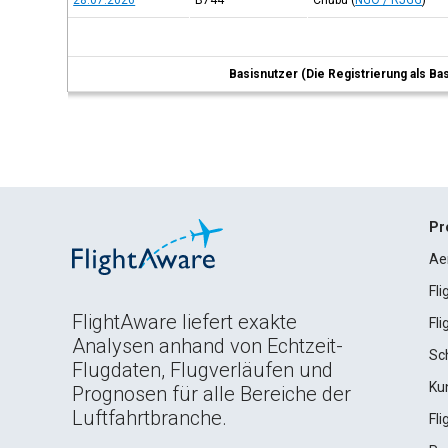
28.07.2026
B744
Chūbu
(
NGO / RJGG
)
Basisnutzer (Die Registrierung als Ba
Pr
Ae
Fl
FlightAware liefert exakte
Fl
Analysen anhand von Echtzeit-
Sc
Flugdaten, Flugverläufen und
Ku
Prognosen für alle Bereiche der
Luftfahrtbranche.
Fl