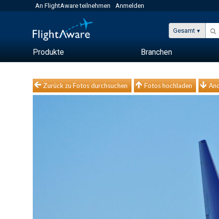
An FlightAware teilnehmen
Anmelden
Gesamt
Produkte
Branchen
Zurück zu Fotos durchsuchen
Fotos hochladen
And