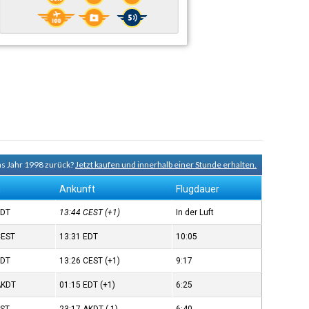
ns Jahr 1998 zurück?
Jetzt kaufen und innerhalb einer Stunde erhalten.
g
Ankunft
Flugdauer
EDT
13:44
CEST
(+1)
In der Luft
CEST
13:31
EDT
10:05
EDT
13:26
CEST
(+1)
9:17
AKDT
01:15
EDT
(+1)
6:25