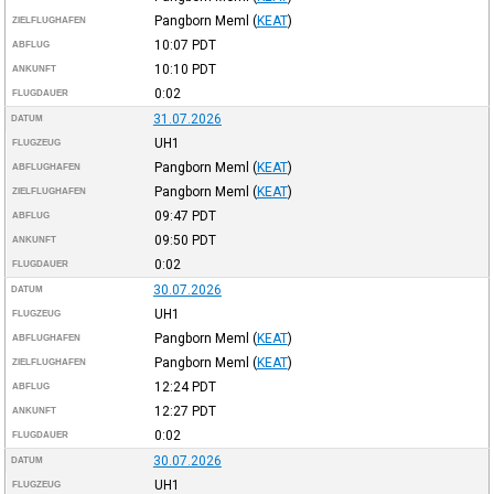
Pangborn Meml
(
KEAT
)
ZIELFLUGHAFEN
10:07
PDT
ABFLUG
10:10
PDT
ANKUNFT
0:02
FLUGDAUER
31.07.2026
DATUM
UH1
FLUGZEUG
Pangborn Meml
(
KEAT
)
ABFLUGHAFEN
Pangborn Meml
(
KEAT
)
ZIELFLUGHAFEN
09:47
PDT
ABFLUG
09:50
PDT
ANKUNFT
0:02
FLUGDAUER
30.07.2026
DATUM
UH1
FLUGZEUG
Pangborn Meml
(
KEAT
)
ABFLUGHAFEN
Pangborn Meml
(
KEAT
)
ZIELFLUGHAFEN
12:24
PDT
ABFLUG
12:27
PDT
ANKUNFT
0:02
FLUGDAUER
30.07.2026
DATUM
UH1
FLUGZEUG