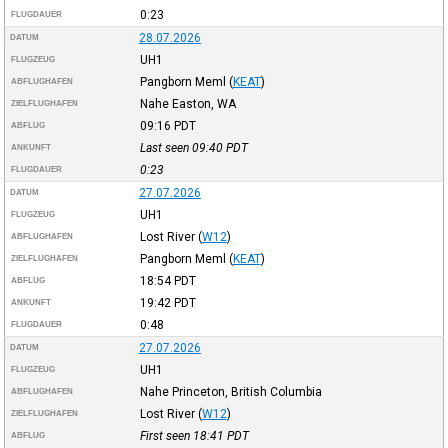
0:23
FLUGDAUER
28.07.2026
DATUM
UH1
FLUGZEUG
Pangborn Meml
(
KEAT
)
ABFLUGHAFEN
Nahe Easton, WA
ZIELFLUGHAFEN
09:16
PDT
ABFLUG
Last seen 09:40
PDT
ANKUNFT
0:23
FLUGDAUER
27.07.2026
DATUM
UH1
FLUGZEUG
Lost River
(
W12
)
ABFLUGHAFEN
Pangborn Meml
(
KEAT
)
ZIELFLUGHAFEN
18:54
PDT
ABFLUG
19:42
PDT
ANKUNFT
0:48
FLUGDAUER
27.07.2026
DATUM
UH1
FLUGZEUG
Nahe Princeton, British Columbia
ABFLUGHAFEN
Lost River
(
W12
)
ZIELFLUGHAFEN
First seen 18:41
PDT
ABFLUG