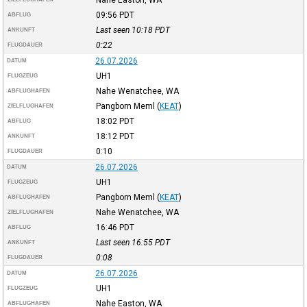
09:56
PDT
ABFLUG
Last seen 10:18
PDT
ANKUNFT
0:22
FLUGDAUER
26.07.2026
DATUM
UH1
FLUGZEUG
Nahe Wenatchee, WA
ABFLUGHAFEN
Pangborn Meml
(
KEAT
)
ZIELFLUGHAFEN
18:02
PDT
ABFLUG
18:12
PDT
ANKUNFT
0:10
FLUGDAUER
26.07.2026
DATUM
UH1
FLUGZEUG
Pangborn Meml
(
KEAT
)
ABFLUGHAFEN
Nahe Wenatchee, WA
ZIELFLUGHAFEN
16:46
PDT
ABFLUG
Last seen 16:55
PDT
ANKUNFT
0:08
FLUGDAUER
26.07.2026
DATUM
UH1
FLUGZEUG
Nahe Easton, WA
ABFLUGHAFEN