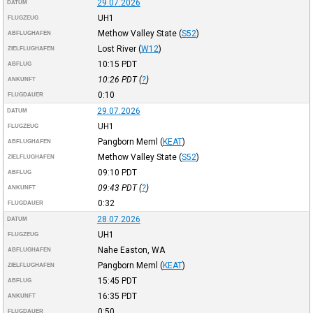
29.07.2026
DATUM
UH1
FLUGZEUG
Methow Valley State
(
S52
)
ABFLUGHAFEN
Lost River
(
W12
)
ZIELFLUGHAFEN
10:15
PDT
ABFLUG
10:26
PDT
(
?
)
ANKUNFT
0:10
FLUGDAUER
29.07.2026
DATUM
UH1
FLUGZEUG
Pangborn Meml
(
KEAT
)
ABFLUGHAFEN
Methow Valley State
(
S52
)
ZIELFLUGHAFEN
09:10
PDT
ABFLUG
09:43
PDT
(
?
)
ANKUNFT
0:32
FLUGDAUER
28.07.2026
DATUM
UH1
FLUGZEUG
Nahe Easton, WA
ABFLUGHAFEN
Pangborn Meml
(
KEAT
)
ZIELFLUGHAFEN
15:45
PDT
ABFLUG
16:35
PDT
ANKUNFT
0:50
FLUGDAUER