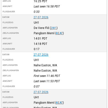
16:25
PDT
ABFLUG
Last seen 16:58
PDT
ANKUNFT
0:33
FLUGDAUER
27.07.2026
DATUM
UH1
FLUGZEUG
De Vere Fld
(
2W1
)
ABFLUGHAFEN
Pangborn Meml
(
KEAT
)
ZIELFLUGHAFEN
14:01
PDT
ABFLUG
14:18
PDT
ANKUNFT
0:17
FLUGDAUER
27.07.2026
DATUM
UH1
FLUGZEUG
Nahe Easton, WA
ABFLUGHAFEN
Nahe Easton, WA
ZIELFLUGHAFEN
First seen 11:46
PDT
ABFLUG
Last seen 11:53
PDT
ANKUNFT
0:07
FLUGDAUER
27.07.2026
DATUM
UH1
FLUGZEUG
Pangborn Meml
(
KEAT
)
ABFLUGHAFEN
Nahe Easton, WA
ZIELFLUGHAFEN