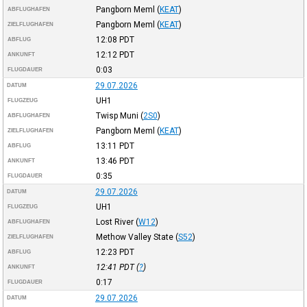
Pangborn Meml
(
KEAT
)
ABFLUGHAFEN
Pangborn Meml
(
KEAT
)
ZIELFLUGHAFEN
12:08
PDT
ABFLUG
12:12
PDT
ANKUNFT
0:03
FLUGDAUER
29.07.2026
DATUM
UH1
FLUGZEUG
Twisp Muni
(
2S0
)
ABFLUGHAFEN
Pangborn Meml
(
KEAT
)
ZIELFLUGHAFEN
13:11
PDT
ABFLUG
13:46
PDT
ANKUNFT
0:35
FLUGDAUER
29.07.2026
DATUM
UH1
FLUGZEUG
Lost River
(
W12
)
ABFLUGHAFEN
Methow Valley State
(
S52
)
ZIELFLUGHAFEN
12:23
PDT
ABFLUG
12:41
PDT
(
?
)
ANKUNFT
0:17
FLUGDAUER
29.07.2026
DATUM