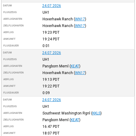
24.07.2026
DATUM
UH1
FLUGZEUG
Hoverhawk Ranch
(
WN17
)
ABFLUGHAFEN
Hoverhawk Ranch
(
WN17
)
ZIELFLUGHAFEN
19:23
PDT
ABFLUG
19:24
PDT
ANKUNFT
0:01
FLUGDAUER
24.07.2026
DATUM
UH1
FLUGZEUG
Pangborn Meml
(
KEAT
)
ABFLUGHAFEN
Hoverhawk Ranch
(
WN17
)
ZIELFLUGHAFEN
19:13
PDT
ABFLUG
19:22
PDT
ANKUNFT
0:09
FLUGDAUER
24.07.2026
DATUM
UH1
FLUGZEUG
Southwest Washington Rgnl
(
KKLS
)
ABFLUGHAFEN
Pangborn Meml
(
KEAT
)
ZIELFLUGHAFEN
16:47
PDT
ABFLUG
18:07
PDT
ANKUNFT