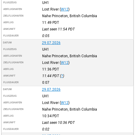
UH1
FLUGZEUG
Lost River
(
W12
)
ABFLUGHAFEN
Nahe Princeton, British Columbia
ZIELFLUGHAFEN
11:49
PDT
ABFLUG
Last seen 11:54
PDT
ANKUNFT
0:05
FLUGDAUER
29.07.2026
DATUM
UH1
FLUGZEUG
Nahe Princeton, British Columbia
ABFLUGHAFEN
Lost River
(
W12
)
ZIELFLUGHAFEN
11:36
PDT
ABFLUG
11:44
PDT
(
?
)
ANKUNFT
0:07
FLUGDAUER
29.07.2026
DATUM
UH1
FLUGZEUG
Lost River
(
W12
)
ABFLUGHAFEN
Nahe Princeton, British Columbia
ZIELFLUGHAFEN
10:34
PDT
ABFLUG
Last seen 10:36
PDT
ANKUNFT
0:02
FLUGDAUER