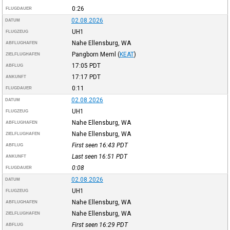
0:26
FLUGDAUER
02.08.2026
DATUM
UH1
FLUGZEUG
Nahe Ellensburg, WA
ABFLUGHAFEN
Pangborn Meml
(
KEAT
)
ZIELFLUGHAFEN
17:05
PDT
ABFLUG
17:17
PDT
ANKUNFT
0:11
FLUGDAUER
02.08.2026
DATUM
UH1
FLUGZEUG
Nahe Ellensburg, WA
ABFLUGHAFEN
Nahe Ellensburg, WA
ZIELFLUGHAFEN
First seen 16:43
PDT
ABFLUG
Last seen 16:51
PDT
ANKUNFT
0:08
FLUGDAUER
02.08.2026
DATUM
UH1
FLUGZEUG
Nahe Ellensburg, WA
ABFLUGHAFEN
Nahe Ellensburg, WA
ZIELFLUGHAFEN
First seen 16:29
PDT
ABFLUG