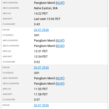
Pangborn Meml
(
KEAT
)
ABFLUGHAFEN
Nahe Easton, WA
ZIELFLUGHAFEN
14:22
PDT
ABFLUG
Last seen 15:06
PDT
ANKUNFT
0:43
FLUGDAUER
26.07.2026
DATUM
UH1
FLUGZEUG
Pangborn Meml
(
KEAT
)
ABFLUGHAFEN
Pangborn Meml
(
KEAT
)
ZIELFLUGHAFEN
13:31
PDT
ABFLUG
13:34
PDT
ANKUNFT
0:02
FLUGDAUER
26.07.2026
DATUM
UH1
FLUGZEUG
Pangborn Meml
(
KEAT
)
ABFLUGHAFEN
Pangborn Meml
(
KEAT
)
ZIELFLUGHAFEN
11:50
PDT
ABFLUG
11:58
PDT
ANKUNFT
0:07
FLUGDAUER
26.07.2026
DATUM