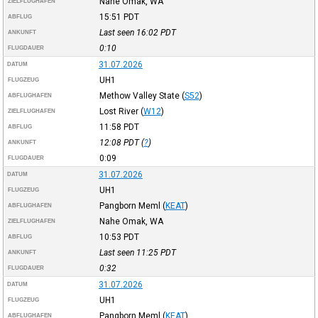
Nahe Omak, WA
ZIELFLUGHAFEN
15:51
PDT
ABFLUG
Last seen 16:02
PDT
ANKUNFT
0:10
FLUGDAUER
31.07.2026
DATUM
UH1
FLUGZEUG
Methow Valley State
(
S52
)
ABFLUGHAFEN
Lost River
(
W12
)
ZIELFLUGHAFEN
11:58
PDT
ABFLUG
12:08
PDT
(
?
)
ANKUNFT
0:09
FLUGDAUER
31.07.2026
DATUM
UH1
FLUGZEUG
Pangborn Meml
(
KEAT
)
ABFLUGHAFEN
Nahe Omak, WA
ZIELFLUGHAFEN
10:53
PDT
ABFLUG
Last seen 11:25
PDT
ANKUNFT
0:32
FLUGDAUER
31.07.2026
DATUM
UH1
FLUGZEUG
Pangborn Meml
(
KEAT
)
ABFLUGHAFEN