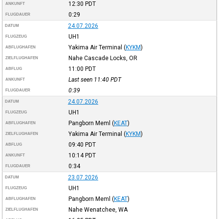
12:30
PDT
ANKUNFT
0:29
FLUGDAUER
24.07.2026
DATUM
UH1
FLUGZEUG
Yakima Air Terminal
(
KYKM
)
ABFLUGHAFEN
Nahe Cascade Locks, OR
ZIELFLUGHAFEN
11:00
PDT
ABFLUG
Last seen 11:40
PDT
ANKUNFT
0:39
FLUGDAUER
24.07.2026
DATUM
UH1
FLUGZEUG
Pangborn Meml
(
KEAT
)
ABFLUGHAFEN
Yakima Air Terminal
(
KYKM
)
ZIELFLUGHAFEN
09:40
PDT
ABFLUG
10:14
PDT
ANKUNFT
0:34
FLUGDAUER
23.07.2026
DATUM
UH1
FLUGZEUG
Pangborn Meml
(
KEAT
)
ABFLUGHAFEN
Nahe Wenatchee, WA
ZIELFLUGHAFEN