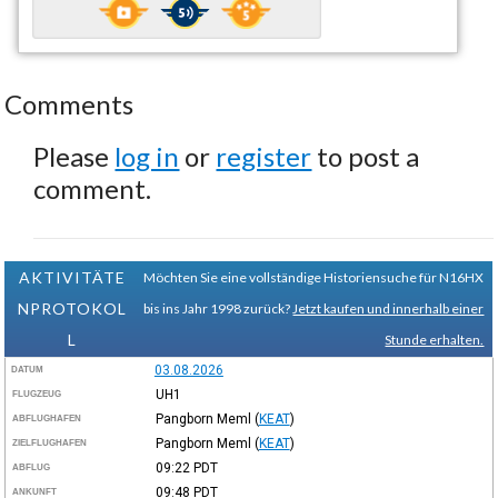
Comments
Please
log in
or
register
to post a
comment.
AKTIVITÄTE
Möchten Sie eine vollständige Historiensuche für N16HX
NPROTOKOL
bis ins Jahr 1998 zurück?
Jetzt kaufen und innerhalb einer
L
Stunde erhalten.
03.08.2026
DATUM
UH1
FLUGZEUG
Pangborn Meml
(
KEAT
)
ABFLUGHAFEN
Pangborn Meml
(
KEAT
)
ZIELFLUGHAFEN
09:22
PDT
ABFLUG
09:48
PDT
ANKUNFT