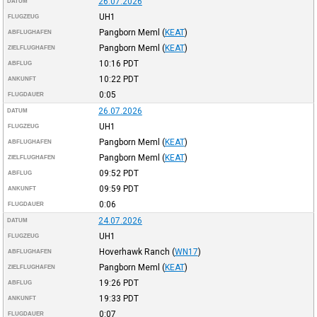
26.07.2026
DATUM
UH1
FLUGZEUG
Pangborn Meml
(
KEAT
)
ABFLUGHAFEN
Pangborn Meml
(
KEAT
)
ZIELFLUGHAFEN
10:16
PDT
ABFLUG
10:22
PDT
ANKUNFT
0:05
FLUGDAUER
26.07.2026
DATUM
UH1
FLUGZEUG
Pangborn Meml
(
KEAT
)
ABFLUGHAFEN
Pangborn Meml
(
KEAT
)
ZIELFLUGHAFEN
09:52
PDT
ABFLUG
09:59
PDT
ANKUNFT
0:06
FLUGDAUER
24.07.2026
DATUM
UH1
FLUGZEUG
Hoverhawk Ranch
(
WN17
)
ABFLUGHAFEN
Pangborn Meml
(
KEAT
)
ZIELFLUGHAFEN
19:26
PDT
ABFLUG
19:33
PDT
ANKUNFT
0:07
FLUGDAUER