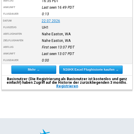
16:35
PDT
ABFLUG
Last seen 16:49
PDT
ANKUNFT
0:13
FLUGDAUER
22.07.2026
DATUM
UH1
FLUGZEUG
Nahe Easton, WA
ABFLUGHAFEN
Nahe Easton, WA
ZIELFLUGHAFEN
First seen 13:07
PDT
ABFLUG
Last seen 13:07
PDT
ANKUNFT
0:00
FLUGDAUER
Mehr →
N16HX Excel Flughistorie kaufen →
Basisnutzer (Die Registrierung als Basisnutzer ist kostenlos und ganz
einfach!) haben Zugriff auf die Historie der zurückliegenden 3 months.
Registrieren