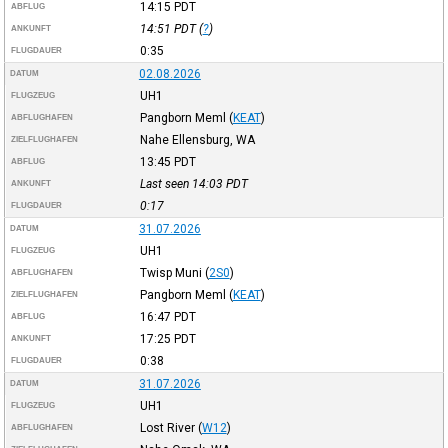
14:15
PDT
ABFLUG
14:51
PDT
(
?
)
ANKUNFT
0:35
FLUGDAUER
02.08.2026
DATUM
UH1
FLUGZEUG
Pangborn Meml
(
KEAT
)
ABFLUGHAFEN
Nahe Ellensburg, WA
ZIELFLUGHAFEN
13:45
PDT
ABFLUG
Last seen 14:03
PDT
ANKUNFT
0:17
FLUGDAUER
31.07.2026
DATUM
UH1
FLUGZEUG
Twisp Muni
(
2S0
)
ABFLUGHAFEN
Pangborn Meml
(
KEAT
)
ZIELFLUGHAFEN
16:47
PDT
ABFLUG
17:25
PDT
ANKUNFT
0:38
FLUGDAUER
31.07.2026
DATUM
UH1
FLUGZEUG
Lost River
(
W12
)
ABFLUGHAFEN