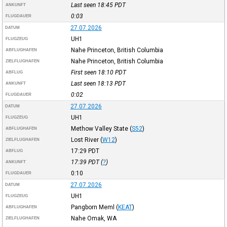
Last seen 18:45
PDT
ANKUNFT
0:03
FLUGDAUER
27.07.2026
DATUM
UH1
FLUGZEUG
Nahe Princeton, British Columbia
ABFLUGHAFEN
Nahe Princeton, British Columbia
ZIELFLUGHAFEN
First seen 18:10
PDT
ABFLUG
Last seen 18:13
PDT
ANKUNFT
0:02
FLUGDAUER
27.07.2026
DATUM
UH1
FLUGZEUG
Methow Valley State
(
S52
)
ABFLUGHAFEN
Lost River
(
W12
)
ZIELFLUGHAFEN
17:29
PDT
ABFLUG
17:39
PDT
(
?
)
ANKUNFT
0:10
FLUGDAUER
27.07.2026
DATUM
UH1
FLUGZEUG
Pangborn Meml
(
KEAT
)
ABFLUGHAFEN
Nahe Omak, WA
ZIELFLUGHAFEN