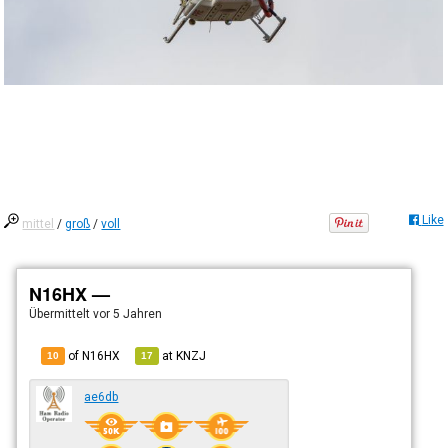
Like
mittel
/
groß
/
voll
N16HX —
Übermittelt
vor 5 Jahren
of N16HX
at
KNZJ
10
17
ae6db