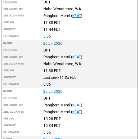
UH1
FLUGZEUG
Nahe Wenatchee, WA
ABFLUGHAFEN
Pangborn Meml
(
KEAT
)
ZIELFLUGHAFEN
11:38
PDT
ABFLUG
11:44
PDT
ANKUNFT
0:06
FLUGDAUER
26.07.2026
DATUM
UH1
FLUGZEUG
Pangborn Meml
(
KEAT
)
ABFLUGHAFEN
Nahe Wenatchee, WA
ZIELFLUGHAFEN
11:30
PDT
ABFLUG
Last seen 11:35
PDT
ANKUNFT
0:05
FLUGDAUER
26.07.2026
DATUM
UH1
FLUGZEUG
Pangborn Meml
(
KEAT
)
ABFLUGHAFEN
Pangborn Meml
(
KEAT
)
ZIELFLUGHAFEN
10:28
PDT
ABFLUG
10:34
PDT
ANKUNFT
0:05
FLUGDAUER