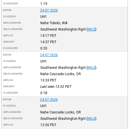
1:19
FLUGDAUER
24.07.2026
DATUM
UH1
FLUGZEUG
Nahe Toledo, WA
ABFLUGHAFEN
Southwest Washington Rgnl
(
KKLS
)
ZIELFLUGHAFEN
14:17
PDT
ABFLUG
14:37
PDT
ANKUNFT
0:20
FLUGDAUER
24.07.2026
DATUM
UH1
FLUGZEUG
Southwest Washington Rgnl
(
KKLS
)
ABFLUGHAFEN
Nahe Cascade Locks, OR
ZIELFLUGHAFEN
13:33
PDT
ABFLUG
Last seen 13:52
PDT
ANKUNFT
0:18
FLUGDAUER
24.07.2026
DATUM
UH1
FLUGZEUG
Nahe Cascade Locks, OR
ABFLUGHAFEN
Southwest Washington Rgnl
(
KKLS
)
ZIELFLUGHAFEN
12:00
PDT
ABFLUG