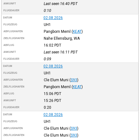
Last seen 16:40
PDT
ANKUNFT
0:10
FLUGDAUER
02.08.2026
DATUM
UH1
FLUGZEUG
Pangborn Meml
(
KEAT
)
ABFLUGHAFEN
Nahe Ellensburg, WA
ZIELFLUGHAFEN
16:02
PDT
ABFLUG
Last seen 16:11
PDT
ANKUNFT
0:09
FLUGDAUER
02.08.2026
DATUM
UH1
FLUGZEUG
Cle Elum Muni
(
S93
)
ABFLUGHAFEN
Pangborn Meml
(
KEAT
)
ZIELFLUGHAFEN
15:06
PDT
ABFLUG
15:26
PDT
ANKUNFT
0:20
FLUGDAUER
02.08.2026
DATUM
UH1
FLUGZEUG
Cle Elum Muni
(
S93
)
ABFLUGHAFEN
Cle Elum Muni
(
S93
)
ZIELFLUGHAFEN