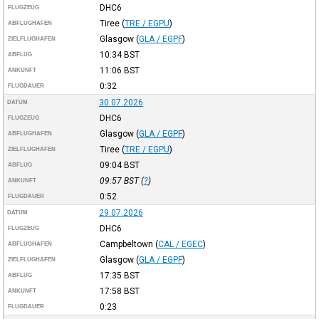
DHC6
FLUGZEUG
Tiree
(
TRE / EGPU
)
ABFLUGHAFEN
Glasgow
(
GLA / EGPF
)
ZIELFLUGHAFEN
10:34
BST
ABFLUG
11:06
BST
ANKUNFT
0:32
FLUGDAUER
30.07.2026
DATUM
DHC6
FLUGZEUG
Glasgow
(
GLA / EGPF
)
ABFLUGHAFEN
Tiree
(
TRE / EGPU
)
ZIELFLUGHAFEN
09:04
BST
ABFLUG
09:57
BST
(
?
)
ANKUNFT
0:52
FLUGDAUER
29.07.2026
DATUM
DHC6
FLUGZEUG
Campbeltown
(
CAL / EGEC
)
ABFLUGHAFEN
Glasgow
(
GLA / EGPF
)
ZIELFLUGHAFEN
17:35
BST
ABFLUG
17:58
BST
ANKUNFT
0:23
FLUGDAUER