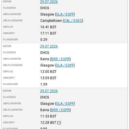
29.07.2026
DATUM
DHC6
FLUGZEUG
Glasgow
(
GLA / EGPF
)
ABFLUGHAFEN
Campbeltown
(
CAL / EGEC
)
ZIELFLUGHAFEN
16:41
BST
ABFLUG
17:11
BST
ANKUNFT
0:29
FLUGDAUER
29.07.2026
DATUM
DHC6
FLUGZEUG
Barra
(
BRR / EGPR
)
ABFLUGHAFEN
Glasgow
(
GLA / EGPF
)
ZIELFLUGHAFEN
12:00
BST
ABFLUG
13:59
BST
ANKUNFT
1:59
FLUGDAUER
29.07.2026
DATUM
DHC6
FLUGZEUG
Glasgow
(
GLA / EGPF
)
ABFLUGHAFEN
Barra
(
BRR / EGPR
)
ZIELFLUGHAFEN
11:33
BST
ABFLUG
12:28
BST
(
?
)
ANKUNFT
FLUGDAUER