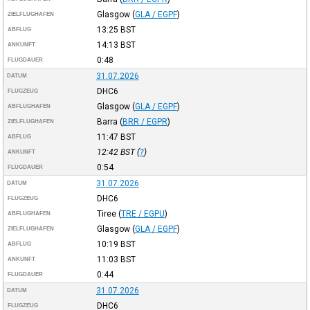
Glasgow
(
GLA / EGPF
)
ZIELFLUGHAFEN
13:25
BST
ABFLUG
14:13
BST
ANKUNFT
0:48
FLUGDAUER
31.07.2026
DATUM
DHC6
FLUGZEUG
Glasgow
(
GLA / EGPF
)
ABFLUGHAFEN
Barra
(
BRR / EGPR
)
ZIELFLUGHAFEN
11:47
BST
ABFLUG
12:42
BST
(
?
)
ANKUNFT
0:54
FLUGDAUER
31.07.2026
DATUM
DHC6
FLUGZEUG
Tiree
(
TRE / EGPU
)
ABFLUGHAFEN
Glasgow
(
GLA / EGPF
)
ZIELFLUGHAFEN
10:19
BST
ABFLUG
11:03
BST
ANKUNFT
0:44
FLUGDAUER
31.07.2026
DATUM
DHC6
FLUGZEUG