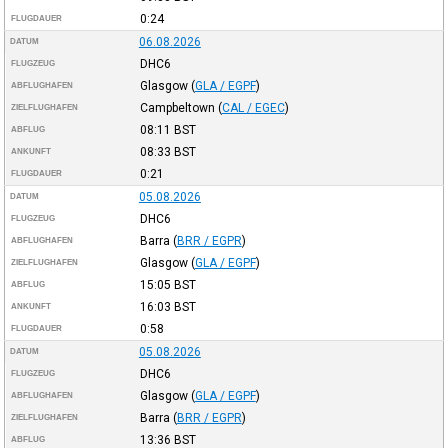
0:24
FLUGDAUER
06.08.2026
DATUM
DHC6
FLUGZEUG
Glasgow
(
GLA / EGPF
)
ABFLUGHAFEN
Campbeltown
(
CAL / EGEC
)
ZIELFLUGHAFEN
08:11
BST
ABFLUG
08:33
BST
ANKUNFT
0:21
FLUGDAUER
05.08.2026
DATUM
DHC6
FLUGZEUG
Barra
(
BRR / EGPR
)
ABFLUGHAFEN
Glasgow
(
GLA / EGPF
)
ZIELFLUGHAFEN
15:05
BST
ABFLUG
16:03
BST
ANKUNFT
0:58
FLUGDAUER
05.08.2026
DATUM
DHC6
FLUGZEUG
Glasgow
(
GLA / EGPF
)
ABFLUGHAFEN
Barra
(
BRR / EGPR
)
ZIELFLUGHAFEN
13:36
BST
ABFLUG