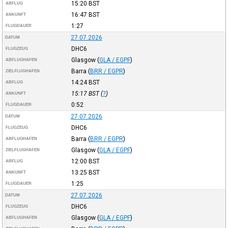
15:20
BST
ABFLUG
16:47
BST
ANKUNFT
1:27
FLUGDAUER
27.07.2026
DATUM
DHC6
FLUGZEUG
Glasgow
(
GLA / EGPF
)
ABFLUGHAFEN
Barra
(
BRR / EGPR
)
ZIELFLUGHAFEN
14:24
BST
ABFLUG
15:17
BST
(
?
)
ANKUNFT
0:52
FLUGDAUER
27.07.2026
DATUM
DHC6
FLUGZEUG
Barra
(
BRR / EGPR
)
ABFLUGHAFEN
Glasgow
(
GLA / EGPF
)
ZIELFLUGHAFEN
12:00
BST
ABFLUG
13:25
BST
ANKUNFT
1:25
FLUGDAUER
27.07.2026
DATUM
DHC6
FLUGZEUG
Glasgow
(
GLA / EGPF
)
ABFLUGHAFEN