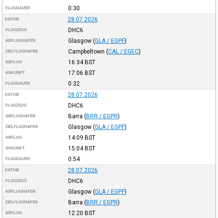
0:30
FLUGDAUER
28.07.2026
DATUM
DHC6
FLUGZEUG
Glasgow
(
GLA / EGPF
)
ABFLUGHAFEN
Campbeltown
(
CAL / EGEC
)
ZIELFLUGHAFEN
16:34
BST
ABFLUG
17:06
BST
ANKUNFT
0:32
FLUGDAUER
28.07.2026
DATUM
DHC6
FLUGZEUG
Barra
(
BRR / EGPR
)
ABFLUGHAFEN
Glasgow
(
GLA / EGPF
)
ZIELFLUGHAFEN
14:09
BST
ABFLUG
15:04
BST
ANKUNFT
0:54
FLUGDAUER
28.07.2026
DATUM
DHC6
FLUGZEUG
Glasgow
(
GLA / EGPF
)
ABFLUGHAFEN
Barra
(
BRR / EGPR
)
ZIELFLUGHAFEN
12:20
BST
ABFLUG