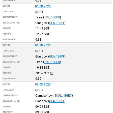
0:52
FLUGDAUER
06.08.2026
DATUM
DHC6
FLUGZEUG
Tiree
(
TRE / EGPU
)
ABFLUGHAFEN
Glasgow
(
GLA / EGPF
)
ZIELFLUGHAFEN
11:49
BST
ABFLUG
12:27
BST
ANKUNFT
0:38
FLUGDAUER
06.08.2026
DATUM
DHC6
FLUGZEUG
Glasgow
(
GLA / EGPF
)
ABFLUGHAFEN
Tiree
(
TRE / EGPU
)
ZIELFLUGHAFEN
10:18
BST
ABFLUG
10:58
BST
(
?
)
ANKUNFT
0:39
FLUGDAUER
06.08.2026
DATUM
DHC6
FLUGZEUG
Campbeltown
(
CAL / EGEC
)
ABFLUGHAFEN
Glasgow
(
GLA / EGPF
)
ZIELFLUGHAFEN
09:09
BST
ABFLUG
09:33
BST
ANKUNFT