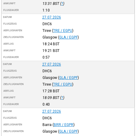
13:31
BST
(
?
)
ANKUNFT
1:10
FLUGDAUER
27.07.2026
DATUM
DHC6
FLUGZEUG
Tiree
(
TRE / EGPU
)
ABFLUGHAFEN
Glasgow
(
GLA / EGPF
)
ZIELFLUGHAFEN
18:24
BST
ABFLUG
19:21
BST
ANKUNFT
0:57
FLUGDAUER
27.07.2026
DATUM
DHC6
FLUGZEUG
Glasgow
(
GLA / EGPF
)
ABFLUGHAFEN
Tiree
(
TRE / EGPU
)
ZIELFLUGHAFEN
17:28
BST
ABFLUG
18:09
BST
(
?
)
ANKUNFT
0:40
FLUGDAUER
27.07.2026
DATUM
DHC6
FLUGZEUG
Barra
(
BRR / EGPR
)
ABFLUGHAFEN
Glasgow
(
GLA / EGPF
)
ZIELFLUGHAFEN