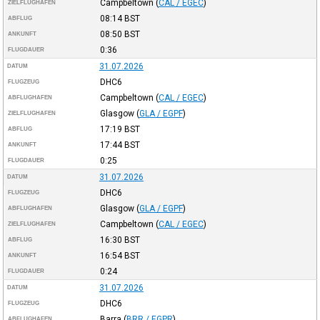
Campbeltown
(
CAL / EGEC
)
ZIELFLUGHAFEN
08:14
BST
ABFLUG
08:50
BST
ANKUNFT
0:36
FLUGDAUER
31.07.2026
DATUM
DHC6
FLUGZEUG
Campbeltown
(
CAL / EGEC
)
ABFLUGHAFEN
Glasgow
(
GLA / EGPF
)
ZIELFLUGHAFEN
17:19
BST
ABFLUG
17:44
BST
ANKUNFT
0:25
FLUGDAUER
31.07.2026
DATUM
DHC6
FLUGZEUG
Glasgow
(
GLA / EGPF
)
ABFLUGHAFEN
Campbeltown
(
CAL / EGEC
)
ZIELFLUGHAFEN
16:30
BST
ABFLUG
16:54
BST
ANKUNFT
0:24
FLUGDAUER
31.07.2026
DATUM
DHC6
FLUGZEUG
Barra
(
BRR / EGPR
)
ABFLUGHAFEN