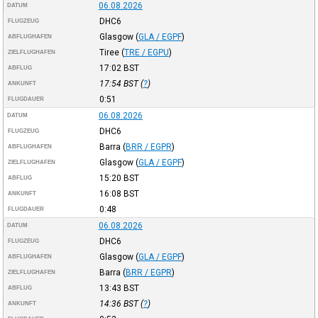
06.08.2026
DATUM
DHC6
FLUGZEUG
Glasgow
(
GLA / EGPF
)
ABFLUGHAFEN
Tiree
(
TRE / EGPU
)
ZIELFLUGHAFEN
17:02
BST
ABFLUG
17:54
BST
(
?
)
ANKUNFT
0:51
FLUGDAUER
06.08.2026
DATUM
DHC6
FLUGZEUG
Barra
(
BRR / EGPR
)
ABFLUGHAFEN
Glasgow
(
GLA / EGPF
)
ZIELFLUGHAFEN
15:20
BST
ABFLUG
16:08
BST
ANKUNFT
0:48
FLUGDAUER
06.08.2026
DATUM
DHC6
FLUGZEUG
Glasgow
(
GLA / EGPF
)
ABFLUGHAFEN
Barra
(
BRR / EGPR
)
ZIELFLUGHAFEN
13:43
BST
ABFLUG
14:36
BST
(
?
)
ANKUNFT