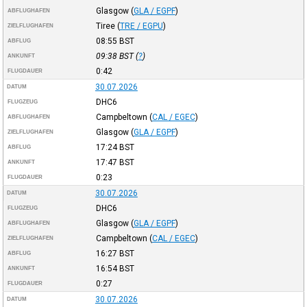
Glasgow
(
GLA / EGPF
)
ABFLUGHAFEN
Tiree
(
TRE / EGPU
)
ZIELFLUGHAFEN
08:55
BST
ABFLUG
09:38
BST
(
?
)
ANKUNFT
0:42
FLUGDAUER
30.07.2026
DATUM
DHC6
FLUGZEUG
Campbeltown
(
CAL / EGEC
)
ABFLUGHAFEN
Glasgow
(
GLA / EGPF
)
ZIELFLUGHAFEN
17:24
BST
ABFLUG
17:47
BST
ANKUNFT
0:23
FLUGDAUER
30.07.2026
DATUM
DHC6
FLUGZEUG
Glasgow
(
GLA / EGPF
)
ABFLUGHAFEN
Campbeltown
(
CAL / EGEC
)
ZIELFLUGHAFEN
16:27
BST
ABFLUG
16:54
BST
ANKUNFT
0:27
FLUGDAUER
30.07.2026
DATUM