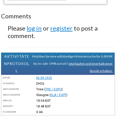
Comments
Please
log in
or
register
to post a
comment.
AKTIVITÄTE
Möchten Sie eine vollständige Historiensuche für G-BVVK
NPROTOKOL
bis ins Jahr 1998 zurück?
Jetzt kaufen und innerhalb einer
L
Stunde erhalten.
06.08.2026
DATUM
DHC6
FLUGZEUG
Tiree
(
TRE / EGPU
)
ABFLUGHAFEN
Glasgow
(
GLA / EGPF
)
ZIELFLUGHAFEN
18:04
BST
ABFLUG
18:48
BST
ANKUNFT
0:44
FLUGDAUER