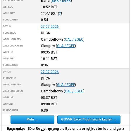
Barra
(
BRR / EGPR
)
ZIELFLUGHAFEN
10:52
BST
ABFLUG
11:47
BST
(
?
)
ANKUNFT
0:54
FLUGDAUER
27.07.2026
DATUM
DHC6
FLUGZEUG
Campbeltown
(
CAL / EGEC
)
ABFLUGHAFEN
Glasgow
(
GLA / EGPF
)
ZIELFLUGHAFEN
09:35
BST
ABFLUG
10:11
BST
ANKUNFT
0:36
FLUGDAUER
27.07.2026
DATUM
DHC6
FLUGZEUG
Glasgow
(
GLA / EGPF
)
ABFLUGHAFEN
Campbeltown
(
CAL / EGEC
)
ZIELFLUGHAFEN
08:37
BST
ABFLUG
09:08
BST
ANKUNFT
0:30
FLUGDAUER
Mehr →
GBVVK Excel Flughistorie kaufen →
Basisnutzer (Die Registrierung als Basisnutzer ist kostenlos und ganz