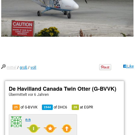
Like
mittel
/
groß
/
voll
De Havilland Canada Twin Otter (G-BVVK)
Übermittelt
vor 6 Jahren
of G-BVVK
of
DHC6
at
EGPR
25
1944
28
n n