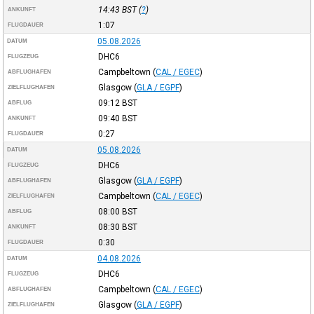
14:43
BST
(
?
)
ANKUNFT
1:07
FLUGDAUER
05.08.2026
DATUM
DHC6
FLUGZEUG
Campbeltown
(
CAL / EGEC
)
ABFLUGHAFEN
Glasgow
(
GLA / EGPF
)
ZIELFLUGHAFEN
09:12
BST
ABFLUG
09:40
BST
ANKUNFT
0:27
FLUGDAUER
05.08.2026
DATUM
DHC6
FLUGZEUG
Glasgow
(
GLA / EGPF
)
ABFLUGHAFEN
Campbeltown
(
CAL / EGEC
)
ZIELFLUGHAFEN
08:00
BST
ABFLUG
08:30
BST
ANKUNFT
0:30
FLUGDAUER
04.08.2026
DATUM
DHC6
FLUGZEUG
Campbeltown
(
CAL / EGEC
)
ABFLUGHAFEN
Glasgow
(
GLA / EGPF
)
ZIELFLUGHAFEN