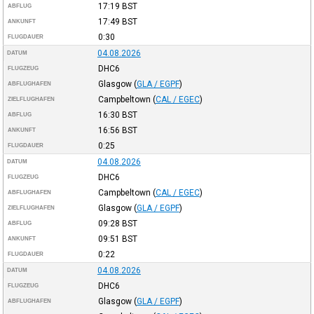
17:19
BST
ABFLUG
17:49
BST
ANKUNFT
0:30
FLUGDAUER
04.08.2026
DATUM
DHC6
FLUGZEUG
Glasgow
(
GLA / EGPF
)
ABFLUGHAFEN
Campbeltown
(
CAL / EGEC
)
ZIELFLUGHAFEN
16:30
BST
ABFLUG
16:56
BST
ANKUNFT
0:25
FLUGDAUER
04.08.2026
DATUM
DHC6
FLUGZEUG
Campbeltown
(
CAL / EGEC
)
ABFLUGHAFEN
Glasgow
(
GLA / EGPF
)
ZIELFLUGHAFEN
09:28
BST
ABFLUG
09:51
BST
ANKUNFT
0:22
FLUGDAUER
04.08.2026
DATUM
DHC6
FLUGZEUG
Glasgow
(
GLA / EGPF
)
ABFLUGHAFEN