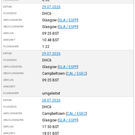
0:55
29.07.2026
DATUM
DHC6
FLUGZEUG
Glasgow
(
GLA / EGPF
)
ABFLUGHAFEN
Glasgow
(
GLA / EGPF
)
ZIELFLUGHAFEN
09:25
BST
ABFLUG
10:48
BST
ANKUNFT
1:22
FLUGDAUER
29.07.2026
DATUM
DHC6
FLUGZEUG
Glasgow
(
GLA / EGPF
)
ABFLUGHAFEN
Campbeltown
(
CAL / EGEC
)
ZIELFLUGHAFEN
09:25
BST
ABFLUG
ANKUNFT
umgeleitet
FLUGDAUER
28.07.2026
DATUM
DHC6
FLUGZEUG
Campbeltown
(
CAL / EGEC
)
ABFLUGHAFEN
Glasgow
(
GLA / EGPF
)
ZIELFLUGHAFEN
17:30
BST
ABFLUG
18:01
BST
ANKUNFT