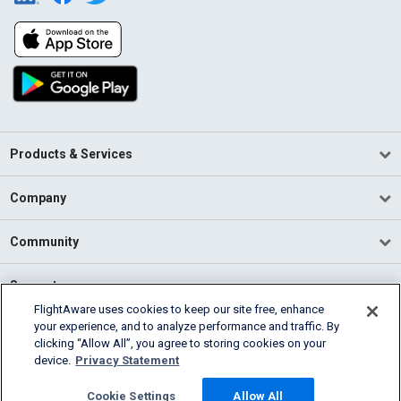
Products & Services
Company
Community
Support
FlightAware uses cookies to keep our site free, enhance
your experience, and to analyze performance and traffic. By
English (USA)
clicking “Allow All”, you agree to storing cookies on your
2026 FlightAware
device.
Privacy Statement
Terms of Use
Privacy
Cookie Settings
Cookie Settings
Allow All