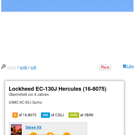
Like
mittel
/
groß
/
voll
Lockheed EC-130J Hercules (16-8075)
Übermittelt
vor 4 Jahren
USMC KC-30J Sumo
of 16-8075
of
C30J
at
YBRK
9
384
2355
Steve Vit