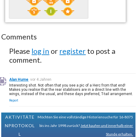
Comments
Please
log in
or
register
to post a
comment.
Alan Hume
vor 4 Jahren
Interesting shot. Not often that you see a pic of a Herc from that end!
Makes you realise that the rear stabilisers are in a direct line with the
wings, instead of the usual, and these days preferred, T-tail arrangement.
Report
AKTIVITÄTE
Möchten Sie eine vollständige Historiensuche für 16-8075
NPROTOKOL
bis ins Jahr 1998 zurück?
Jetzt kaufen und innerhalb einer
L
Stunde erhalten.