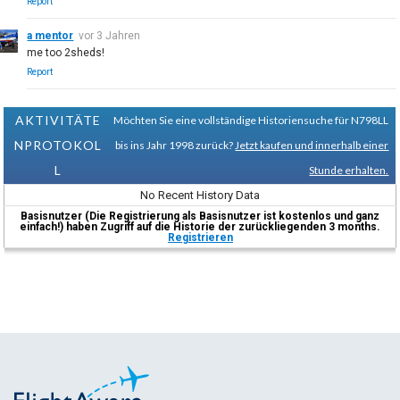
Report
a mentor
vor 3 Jahren
me too 2sheds!
Report
AKTIVITÄTE
Möchten Sie eine vollständige Historiensuche für N798LL
NPROTOKOL
bis ins Jahr 1998 zurück?
Jetzt kaufen und innerhalb einer
L
Stunde erhalten.
No Recent History Data
Basisnutzer (Die Registrierung als Basisnutzer ist kostenlos und ganz
einfach!) haben Zugriff auf die Historie der zurückliegenden 3 months.
Registrieren