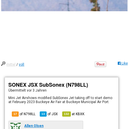
Like
mittel
/
voll
SONEX JSX SubSonex (N798LL)
Übermittelt
vor 3 Jahren
Mini Jet Airshows modified SubSonex Jet taking off to start demo
at February 2023 Buckeye Air Fair at Buckeye Municipal Air Port.
of N798LL
of
JSX
at
KBXK
17
13
132
Allen Olsen