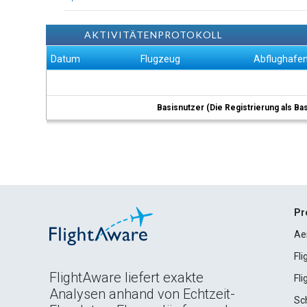
AKTIVITÄTENPROTOKOLL
Datum
Flugzeug
Abflughafe
Basisnutzer (Die Registrierung als Ba
Pr
Ae
Fl
FlightAware liefert exakte
Fl
Analysen anhand von Echtzeit-
Sc