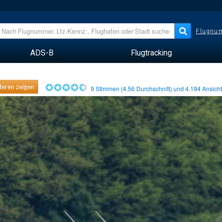
Flugnum
ADS-B
Flugtracking
eren zeigen
9
Stimmen (
4.56
Durchschnitt) und
4.194
Ansich