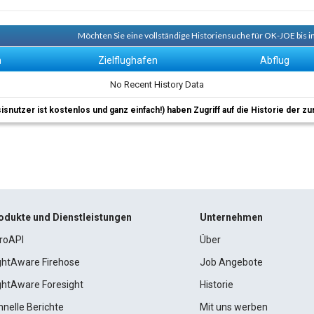
Möchten Sie eine vollständige Historiensuche für OK-JOE bis i
n
Zielflughafen
Abflug
No Recent History Data
sisnutzer ist kostenlos und ganz einfach!) haben Zugriff auf die Historie der
odukte und Dienstleistungen
Unternehmen
roAPI
Über
ightAware Firehose
Job Angebote
ightAware Foresight
Historie
hnelle Berichte
Mit uns werben