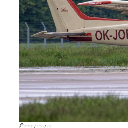
mittel
/
groß
/
voll