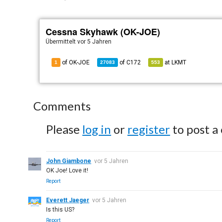
Cessna Skyhawk (OK-JOE)
Übermittelt
vor 5 Jahren
of OK-JOE
of
C172
at
LKMT
1
27083
553
Comments
Please
log in
or
register
to post a
John Giambone
vor 5 Jahren
OK Joe! Love it!
Report
Everett Jaeger
vor 5 Jahren
Is this US?
Report