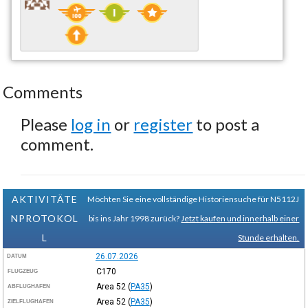
Comments
Please
log in
or
register
to post a
comment.
AKTIVITÄTE
Möchten Sie eine vollständige Historiensuche für N5112J
NPROTOKOL
bis ins Jahr 1998 zurück?
Jetzt kaufen und innerhalb einer
L
Stunde erhalten.
26.07.2026
DATUM
C170
FLUGZEUG
Area 52
(
PA35
)
ABFLUGHAFEN
Area 52
(
PA35
)
ZIELFLUGHAFEN