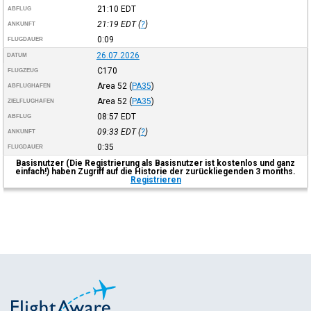
21:10
EDT
ABFLUG
21:19
EDT
(
?
)
ANKUNFT
0:09
FLUGDAUER
26.07.2026
DATUM
C170
FLUGZEUG
Area 52
(
PA35
)
ABFLUGHAFEN
Area 52
(
PA35
)
ZIELFLUGHAFEN
08:57
EDT
ABFLUG
09:33
EDT
(
?
)
ANKUNFT
0:35
FLUGDAUER
Basisnutzer (Die Registrierung als Basisnutzer ist kostenlos und ganz
einfach!) haben Zugriff auf die Historie der zurückliegenden 3 months.
Registrieren