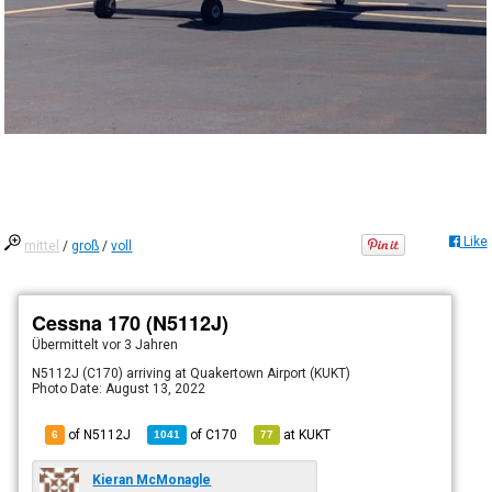
Like
mittel
/
groß
/
voll
Cessna 170 (N5112J)
Übermittelt
vor 3 Jahren
N5112J (C170) arriving at Quakertown Airport (KUKT)
Photo Date: August 13, 2022
of N5112J
of
C170
at
KUKT
6
1041
77
Kieran McMonagle