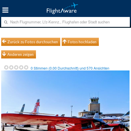
Zurück zu Fotos durchsuchen
Fotos hochladen
Anderen zeigen
0
Stimmen (
0.00
Durchschnitt) und
570
Ansichten