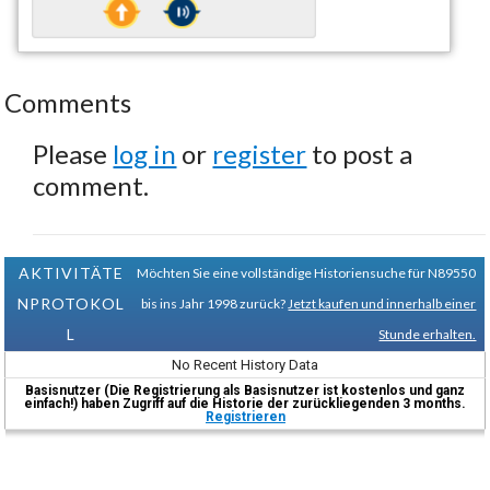
Comments
Please
log in
or
register
to post a
comment.
AKTIVITÄTE
Möchten Sie eine vollständige Historiensuche für N89550
NPROTOKOL
bis ins Jahr 1998 zurück?
Jetzt kaufen und innerhalb einer
L
Stunde erhalten.
No Recent History Data
Basisnutzer (Die Registrierung als Basisnutzer ist kostenlos und ganz
einfach!) haben Zugriff auf die Historie der zurückliegenden 3 months.
Registrieren