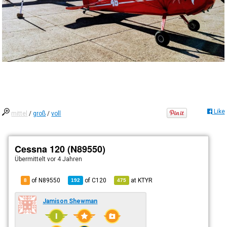
Like
mittel
/
groß
/
voll
Cessna 120 (N89550)
Übermittelt
vor 4 Jahren
of N89550
of
C120
at
KTYR
8
192
475
Jamison Shewman