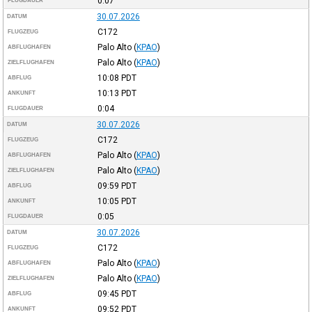
0:07
FLUGDAUER
30.07.2026
DATUM
C172
FLUGZEUG
Palo Alto
(
KPAO
)
ABFLUGHAFEN
Palo Alto
(
KPAO
)
ZIELFLUGHAFEN
10:08
PDT
ABFLUG
10:13
PDT
ANKUNFT
0:04
FLUGDAUER
30.07.2026
DATUM
C172
FLUGZEUG
Palo Alto
(
KPAO
)
ABFLUGHAFEN
Palo Alto
(
KPAO
)
ZIELFLUGHAFEN
09:59
PDT
ABFLUG
10:05
PDT
ANKUNFT
0:05
FLUGDAUER
30.07.2026
DATUM
C172
FLUGZEUG
Palo Alto
(
KPAO
)
ABFLUGHAFEN
Palo Alto
(
KPAO
)
ZIELFLUGHAFEN
09:45
PDT
ABFLUG
09:52
PDT
ANKUNFT