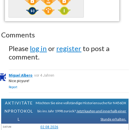
Comments
Please
log in
or
register
to post a
comment.
Miguel Albero
vor 4 Jahren
Nice picyure!
Report
AKTIVITÄTE
Möchten Sie eine vollständige Historiensuche für N456DX
NPROTOKOL
bis ins Jahr 1998 zurück?
Jetzt kaufen und innerhalb einer
L
Stunde erhalten.
02.08.2026
DATUM