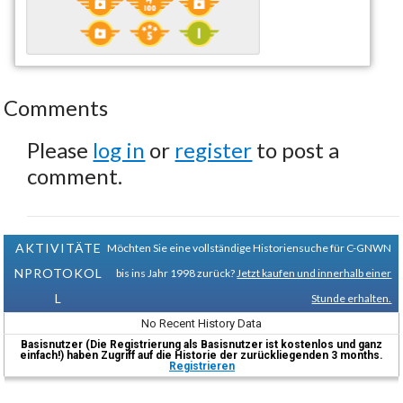
Comments
Please
log in
or
register
to post a
comment.
AKTIVITÄTE
Möchten Sie eine vollständige Historiensuche für C-GNWN
NPROTOKOL
bis ins Jahr 1998 zurück?
Jetzt kaufen und innerhalb einer
L
Stunde erhalten.
No Recent History Data
Basisnutzer (Die Registrierung als Basisnutzer ist kostenlos und ganz
einfach!) haben Zugriff auf die Historie der zurückliegenden 3 months.
Registrieren