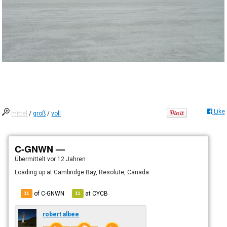
Like
mittel
/
groß
/
voll
C-GNWN —
Übermittelt
vor 12 Jahren
Loading up at Cambridge Bay, Resolute, Canada
of C-GNWN
at
CYCB
11
11
robert albee