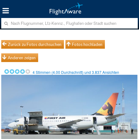
Zurück zu Fotos durchsuchen
Fotos hochladen
Anderen zeigen
4
Stimmen (
4.00
Durchschnitt) und
3.837
Ansichten