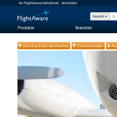
An FlightAware teilnehmen
Anmelden
Gesamt
Produkte
Branchen
Zurück zu Fotos durchsuchen
Fotos hochladen
And