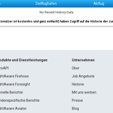
n
Zielflughafen
Abflug
No Recent History Data
sisnutzer ist kostenlos und ganz einfach!) haben Zugriff auf die Historie der
odukte und Dienstleistungen
Unternehmen
roAPI
Über
ightAware Firehose
Job Angebote
ightAware Foresight
Historie
hnelle Berichte
Mit uns werben
ndenspezifische Berichte
Presse
ightAware Aviator
Blog