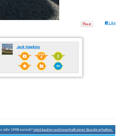
Like
Jack Hawkins
ins Jahr 1998 zurück?
Jetzt kaufen und innerhalb einer Stunde erhalten.