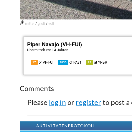
mittel
/
groß
/
voll
Piper Navajo (VH-FUI)
Übermittelt
vor 14 Jahren
of VH-FUI
of
PA31
at
YNBR
17
2835
27
Comments
Please
log in
or
register
to post a
AKTIVITÄTENPROTOKOLL