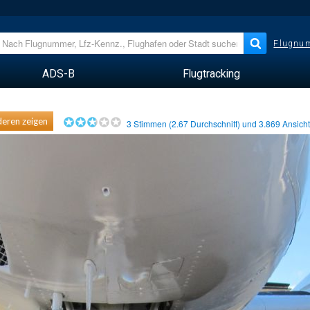
Flugnum
ADS-B
Flugtracking
eren zeigen
3
Stimmen (
2.67
Durchschnitt) und
3.869
Ansich