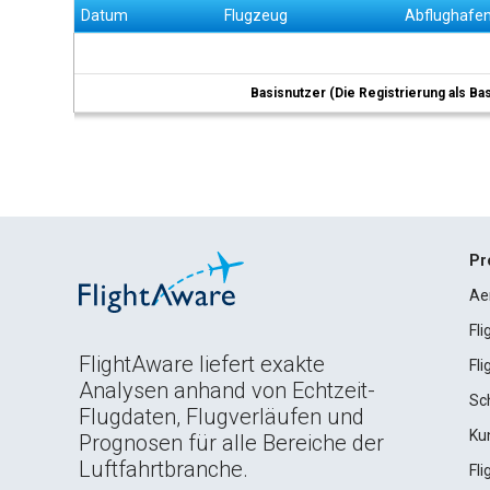
Datum
Flugzeug
Abflughafe
Basisnutzer (Die Registrierung als Ba
Pr
Ae
Fl
FlightAware liefert exakte
Fl
Analysen anhand von Echtzeit-
Sc
Flugdaten, Flugverläufen und
Ku
Prognosen für alle Bereiche der
Luftfahrtbranche.
Fl