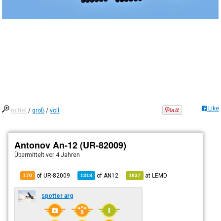
Like
mittel
/
groß
/
voll
Antonov An-12 (UR-82009)
Übermittelt
vor 4 Jahren
of UR-82009
of
AN12
at
LEMD
170
1318
1637
spotter arg