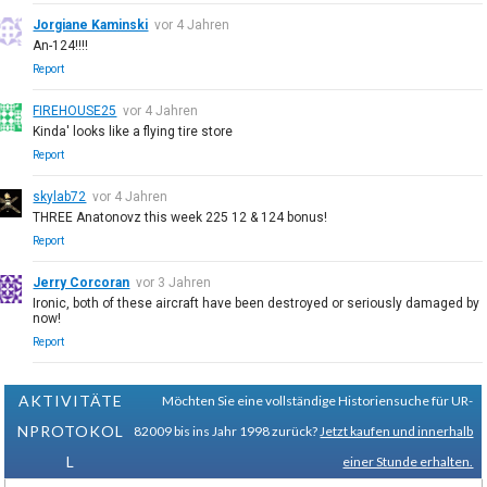
Jorgiane Kaminski
vor 4 Jahren
An-124!!!!
Report
FIREHOUSE25
vor 4 Jahren
Kinda' looks like a flying tire store
Report
skylab72
vor 4 Jahren
THREE Anatonovz this week 225 12 & 124 bonus!
Report
Jerry Corcoran
vor 3 Jahren
Ironic, both of these aircraft have been destroyed or seriously damaged by
now!
Report
AKTIVITÄTE
Möchten Sie eine vollständige Historiensuche für UR-
NPROTOKOL
82009 bis ins Jahr 1998 zurück?
Jetzt kaufen und innerhalb
L
einer Stunde erhalten.