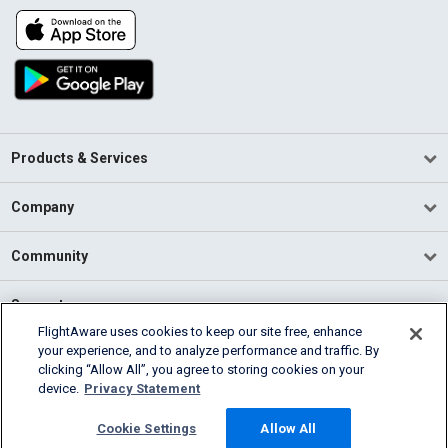
Products & Services
Company
Community
Support
FlightAware uses cookies to keep our site free, enhance
your experience, and to analyze performance and traffic. By
English (USA)
clicking “Allow All”, you agree to storing cookies on your
2026 FlightAware
device.
Privacy Statement
Terms of Use
Privacy
Cookie Settings
Cookie Settings
Allow All