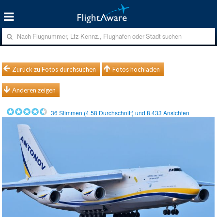
Zurück zu Fotos durchsuchen
Fotos hochladen
Anderen zeigen
36
Stimmen (
4.58
Durchschnitt) und
8.433
Ansichten