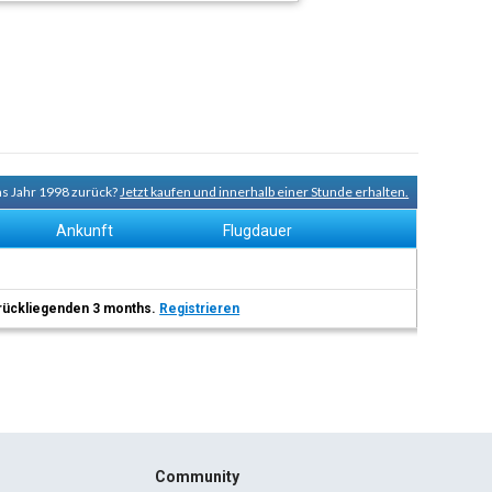
ns Jahr 1998 zurück?
Jetzt kaufen und innerhalb einer Stunde erhalten.
Ankunft
Flugdauer
 zurückliegenden 3 months.
Registrieren
Community