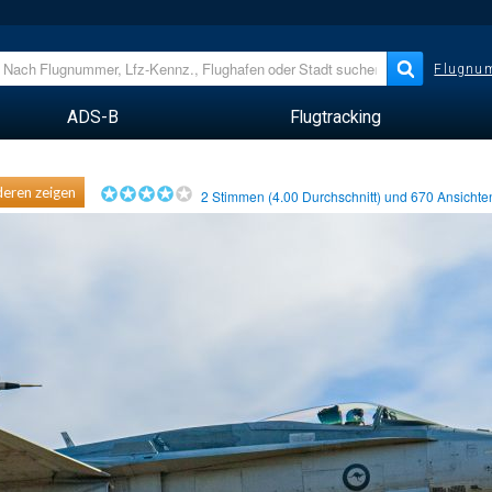
Flugnum
ADS-B
Flugtracking
eren zeigen
2
Stimmen (
4.00
Durchschnitt) und
670
Ansicht