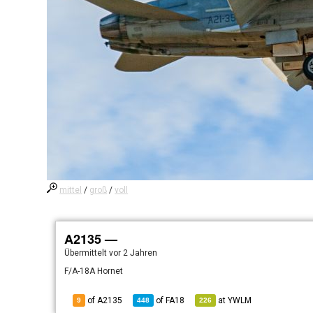
mittel
/
groß
/
voll
A2135 —
Übermittelt
vor 2 Jahren
F/A-18A Hornet
of A2135
of
FA18
at
YWLM
9
448
226