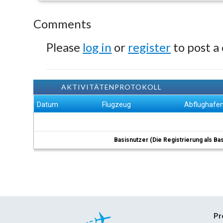
Comments
Please
log in
or
register
to post a
AKTIVITÄTENPROTOKOLL
Datum
Flugzeug
Abflughafe
Basisnutzer (Die Registrierung als Ba
Pr