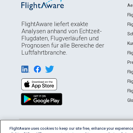
Ae
Fl
FlightAware liefert exakte
Fl
Analysen anhand von Echtzeit-
Sc
Flugdaten, Flugverläufen und
Ku
Prognosen für alle Bereiche der
Luftfahrtbranche.
Fl
Pr
Fl
Fl
Fl
Gl
English (USA)
FlightAware uses cookies to keep our site free, enhance your experience
2026 FlightAware
Terms of Use
Privacy