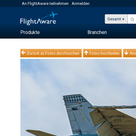
An FlightAware teilnehmen
Anmelden
Gesamt
Produkte
Branchen
Zurück zu Fotos durchsuchen
Fotos hochladen
And