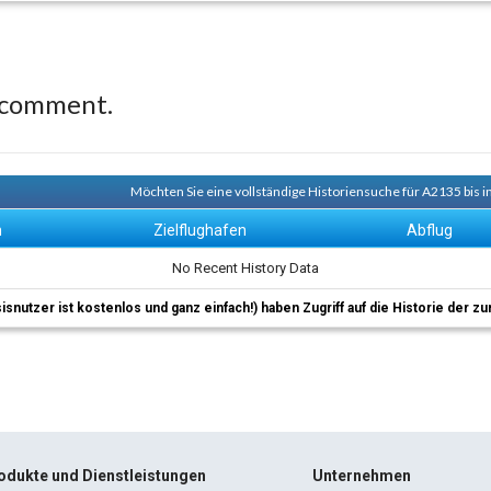
 comment.
Möchten Sie eine vollständige Historiensuche für A2135 bis i
n
Zielflughafen
Abflug
No Recent History Data
sisnutzer ist kostenlos und ganz einfach!) haben Zugriff auf die Historie der
odukte und Dienstleistungen
Unternehmen