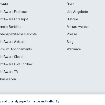
roAPI
Über
ightAware Firehose
Job Angebote
ightAware Foresight
Historie
hnelle Berichte
Mit uns werben
ndenspezifische Berichte
Presse
ightAware Aviator
Blog
emium-Abonnements
Webinare
ightAware Global
ightAware FBO Toolbox
ightAware TV
obalBeacon
, and to analyze performance and traffic. By
Cookie Settings