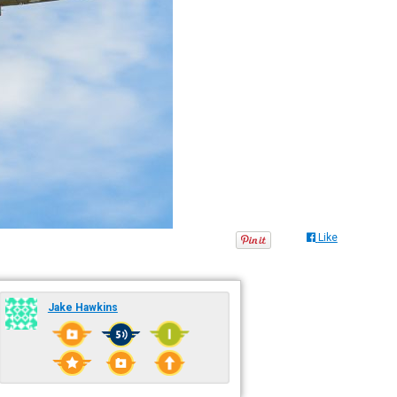
Like
Jake Hawkins