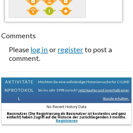
Comments
Please
log in
or
register
to post a
comment.
AKTIVITÄTE
Möchten Sie eine vollständige Historiensuche für C-GJKB
NPROTOKOL
bis ins Jahr 1998 zurück?
Jetzt kaufen und innerhalb einer
L
Stunde erhalten.
No Recent History Data
Basisnutzer (Die Registrierung als Basisnutzer ist kostenlos und ganz
einfach!) haben Zugriff auf die Historie der zurückliegenden 3 months.
Registrieren