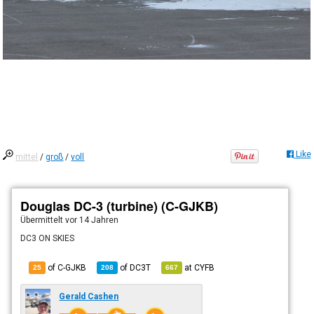
Like
mittel
/
groß
/
voll
Douglas DC-3 (turbine) (C-GJKB)
Übermittelt
vor 14 Jahren
DC3 ON SKIES
of C-GJKB
of
DC3T
at
CYFB
25
208
667
Gerald Cashen