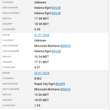
Unknown
FLUGZEUG
Helena Rgnl
(
KHLN
)
ABFLUGHAFEN
Helena Rgnl
(
KHLN
)
ZIELFLUGHAFEN
17:58
MDT
ABFLUG
18:38
MDT
ANKUNFT
0:39
FLUGDAUER
31.07.2026
DATUM
Unknown
FLUGZEUG
Missoula Montana
(
KMSO
)
ABFLUGHAFEN
Helena Rgnl
(
KHLN
)
ZIELFLUGHAFEN
16:34
MDT
ABFLUG
17:31
MDT
ANKUNFT
0:57
FLUGDAUER
30.07.2026
DATUM
B462
FLUGZEUG
Rapid City Rgnl
(
KRAP
)
ABFLUGHAFEN
Missoula Montana
(
KMSO
)
ZIELFLUGHAFEN
16:06
MDT
ABFLUG
18:05
MDT
ANKUNFT
1:59
FLUGDAUER