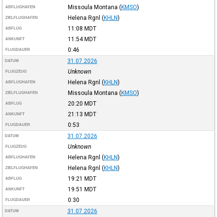
Missoula Montana
(
KMSO
)
ABFLUGHAFEN
Helena Rgnl
(
KHLN
)
ZIELFLUGHAFEN
11:08
MDT
ABFLUG
11:54
MDT
ANKUNFT
0:46
FLUGDAUER
31.07.2026
DATUM
Unknown
FLUGZEUG
Helena Rgnl
(
KHLN
)
ABFLUGHAFEN
Missoula Montana
(
KMSO
)
ZIELFLUGHAFEN
20:20
MDT
ABFLUG
21:13
MDT
ANKUNFT
0:53
FLUGDAUER
31.07.2026
DATUM
Unknown
FLUGZEUG
Helena Rgnl
(
KHLN
)
ABFLUGHAFEN
Helena Rgnl
(
KHLN
)
ZIELFLUGHAFEN
19:21
MDT
ABFLUG
19:51
MDT
ANKUNFT
0:30
FLUGDAUER
31.07.2026
DATUM