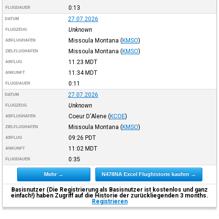
0:13
FLUGDAUER
27.07.2026
DATUM
Unknown
FLUGZEUG
Missoula Montana
(
KMSO
)
ABFLUGHAFEN
Missoula Montana
(
KMSO
)
ZIELFLUGHAFEN
11:23
MDT
ABFLUG
11:34
MDT
ANKUNFT
0:11
FLUGDAUER
27.07.2026
DATUM
Unknown
FLUGZEUG
Coeur D'Alene
(
KCOE
)
ABFLUGHAFEN
Missoula Montana
(
KMSO
)
ZIELFLUGHAFEN
09:26
PDT
ABFLUG
11:02
MDT
ANKUNFT
0:35
FLUGDAUER
Mehr →
N478NA Excel Flughistorie kaufen →
Basisnutzer (Die Registrierung als Basisnutzer ist kostenlos und ganz
einfach!) haben Zugriff auf die Historie der zurückliegenden 3 months.
Registrieren