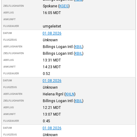
Spokane
(
KGEG
)
ZIELFLUGHAFEN
16:05
MDT
ABFLUG
ANKUNFT
umgeleitet
FLUGDAUER
01.08.2026
DATUM
Unknown
FLUGZEUG
Billings Logan Intl
(
KBIL
)
ABFLUGHAFEN
Billings Logan Intl
(
KBIL
)
ZIELFLUGHAFEN
13:31
MDT
ABFLUG
14:23
MDT
ANKUNFT
0:52
FLUGDAUER
01.08.2026
DATUM
Unknown
FLUGZEUG
Helena Rgnl
(
KHLN
)
ABFLUGHAFEN
Billings Logan Intl
(
KBIL
)
ZIELFLUGHAFEN
12:21
MDT
ABFLUG
13:07
MDT
ANKUNFT
0:45
FLUGDAUER
01.08.2026
DATUM
Unknown
FLUGZEUG