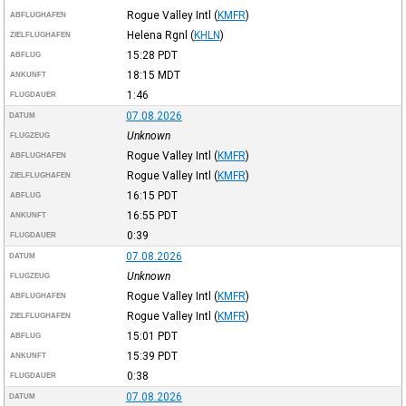
Rogue Valley Intl
(
KMFR
)
ABFLUGHAFEN
Helena Rgnl
(
KHLN
)
ZIELFLUGHAFEN
15:28
PDT
ABFLUG
18:15
MDT
ANKUNFT
1:46
FLUGDAUER
07.08.2026
DATUM
Unknown
FLUGZEUG
Rogue Valley Intl
(
KMFR
)
ABFLUGHAFEN
Rogue Valley Intl
(
KMFR
)
ZIELFLUGHAFEN
16:15
PDT
ABFLUG
16:55
PDT
ANKUNFT
0:39
FLUGDAUER
07.08.2026
DATUM
Unknown
FLUGZEUG
Rogue Valley Intl
(
KMFR
)
ABFLUGHAFEN
Rogue Valley Intl
(
KMFR
)
ZIELFLUGHAFEN
15:01
PDT
ABFLUG
15:39
PDT
ANKUNFT
0:38
FLUGDAUER
07.08.2026
DATUM