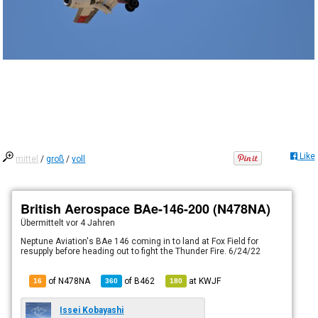
Like
mittel
/
groß
/
voll
British Aerospace BAe-146-200 (N478NA)
Übermittelt
vor 4 Jahren
Neptune Aviation's BAe 146 coming in to land at Fox Field for
resupply before heading out to fight the Thunder Fire. 6/24/22
of N478NA
of
B462
at
KWJF
16
360
180
Issei Kobayashi