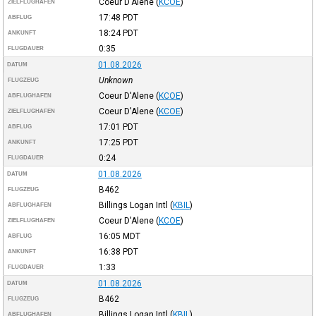
Coeur D'Alene
(
KCOE
)
ZIELFLUGHAFEN
17:48
PDT
ABFLUG
18:24
PDT
ANKUNFT
0:35
FLUGDAUER
01.08.2026
DATUM
Unknown
FLUGZEUG
Coeur D'Alene
(
KCOE
)
ABFLUGHAFEN
Coeur D'Alene
(
KCOE
)
ZIELFLUGHAFEN
17:01
PDT
ABFLUG
17:25
PDT
ANKUNFT
0:24
FLUGDAUER
01.08.2026
DATUM
B462
FLUGZEUG
Billings Logan Intl
(
KBIL
)
ABFLUGHAFEN
Coeur D'Alene
(
KCOE
)
ZIELFLUGHAFEN
16:05
MDT
ABFLUG
16:38
PDT
ANKUNFT
1:33
FLUGDAUER
01.08.2026
DATUM
B462
FLUGZEUG
Billings Logan Intl
(
KBIL
)
ABFLUGHAFEN