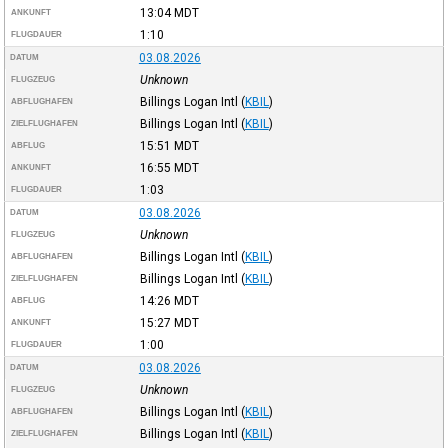
13:04
MDT
ANKUNFT
1:10
FLUGDAUER
03.08.2026
DATUM
Unknown
FLUGZEUG
Billings Logan Intl
(
KBIL
)
ABFLUGHAFEN
Billings Logan Intl
(
KBIL
)
ZIELFLUGHAFEN
15:51
MDT
ABFLUG
16:55
MDT
ANKUNFT
1:03
FLUGDAUER
03.08.2026
DATUM
Unknown
FLUGZEUG
Billings Logan Intl
(
KBIL
)
ABFLUGHAFEN
Billings Logan Intl
(
KBIL
)
ZIELFLUGHAFEN
14:26
MDT
ABFLUG
15:27
MDT
ANKUNFT
1:00
FLUGDAUER
03.08.2026
DATUM
Unknown
FLUGZEUG
Billings Logan Intl
(
KBIL
)
ABFLUGHAFEN
Billings Logan Intl
(
KBIL
)
ZIELFLUGHAFEN