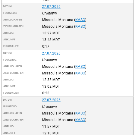
27.07.2026
DATUM
Unknown
FLUGZEUG
Missoula Montana
(
KMSO
)
ABFLUGHAFEN
Missoula Montana
(
KMSO
)
ZIELFLUGHAFEN
13:27
MDT
ABFLUG
13:45
MDT
ANKUNFT
0:17
FLUGDAUER
27.07.2026
DATUM
Unknown
FLUGZEUG
Missoula Montana
(
KMSO
)
ABFLUGHAFEN
Missoula Montana
(
KMSO
)
ZIELFLUGHAFEN
12:38
MDT
ABFLUG
13:02
MDT
ANKUNFT
0:23
FLUGDAUER
27.07.2026
DATUM
Unknown
FLUGZEUG
Missoula Montana
(
KMSO
)
ABFLUGHAFEN
Missoula Montana
(
KMSO
)
ZIELFLUGHAFEN
11:57
MDT
ABFLUG
12:10
MDT
ANKUNFT