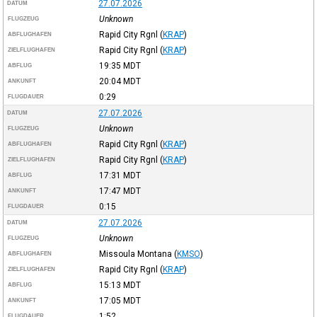
27.07.2026
DATUM
Unknown
FLUGZEUG
Rapid City Rgnl
(
KRAP
)
ABFLUGHAFEN
Rapid City Rgnl
(
KRAP
)
ZIELFLUGHAFEN
19:35
MDT
ABFLUG
20:04
MDT
ANKUNFT
0:29
FLUGDAUER
27.07.2026
DATUM
Unknown
FLUGZEUG
Rapid City Rgnl
(
KRAP
)
ABFLUGHAFEN
Rapid City Rgnl
(
KRAP
)
ZIELFLUGHAFEN
17:31
MDT
ABFLUG
17:47
MDT
ANKUNFT
0:15
FLUGDAUER
27.07.2026
DATUM
Unknown
FLUGZEUG
Missoula Montana
(
KMSO
)
ABFLUGHAFEN
Rapid City Rgnl
(
KRAP
)
ZIELFLUGHAFEN
15:13
MDT
ABFLUG
17:05
MDT
ANKUNFT
1:52
FLUGDAUER