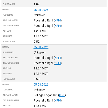
1:07
FLUGDAUER
05.08.2026
DATUM
Unknown
FLUGZEUG
Pocatello Rgnl
(
KPIH
)
ABFLUGHAFEN
Pocatello Rgnl
(
KPIH
)
ZIELFLUGHAFEN
14:31
MDT
ABFLUG
15:24
MDT
ANKUNFT
0:52
FLUGDAUER
05.08.2026
DATUM
Unknown
FLUGZEUG
Pocatello Rgnl
(
KPIH
)
ABFLUGHAFEN
Pocatello Rgnl
(
KPIH
)
ZIELFLUGHAFEN
13:24
MDT
ABFLUG
14:14
MDT
ANKUNFT
0:50
FLUGDAUER
05.08.2026
DATUM
Unknown
FLUGZEUG
Billings Logan Intl
(
KBIL
)
ABFLUGHAFEN
Pocatello Rgnl
(
KPIH
)
ZIELFLUGHAFEN
11:53
MDT
ABFLUG