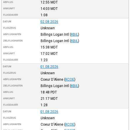
12:55
MDT
ABFLUG
14:03
MDT
ANKUNFT
1:08
FLUGDAUER
02.08.2026
DATUM
Unknown
FLUGZEUG
Billings Logan Intl
(
KBIL
)
ABFLUGHAFEN
Billings Logan Intl
(
KBIL
)
ZIELFLUGHAFEN
15:38
MDT
ABFLUG
17:02
MDT
ANKUNFT
1:23
FLUGDAUER
01.08.2026
DATUM
Unknown
FLUGZEUG
Coeur D'Alene
(
KCOE
)
ABFLUGHAFEN
Billings Logan Intl
(
KBIL
)
ZIELFLUGHAFEN
18:48
PDT
ABFLUG
21:17
MDT
ANKUNFT
1:28
FLUGDAUER
01.08.2026
DATUM
Unknown
FLUGZEUG
Coeur D'Alene
(
KCOE
)
ABFLUGHAFEN