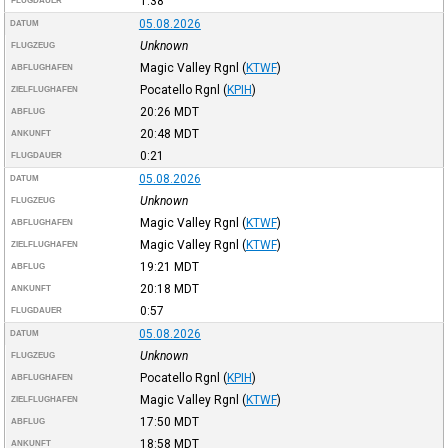
1:38
FLUGDAUER
05.08.2026
DATUM
Unknown
FLUGZEUG
Magic Valley Rgnl
(
KTWF
)
ABFLUGHAFEN
Pocatello Rgnl
(
KPIH
)
ZIELFLUGHAFEN
20:26
MDT
ABFLUG
20:48
MDT
ANKUNFT
0:21
FLUGDAUER
05.08.2026
DATUM
Unknown
FLUGZEUG
Magic Valley Rgnl
(
KTWF
)
ABFLUGHAFEN
Magic Valley Rgnl
(
KTWF
)
ZIELFLUGHAFEN
19:21
MDT
ABFLUG
20:18
MDT
ANKUNFT
0:57
FLUGDAUER
05.08.2026
DATUM
Unknown
FLUGZEUG
Pocatello Rgnl
(
KPIH
)
ABFLUGHAFEN
Magic Valley Rgnl
(
KTWF
)
ZIELFLUGHAFEN
17:50
MDT
ABFLUG
18:58
MDT
ANKUNFT