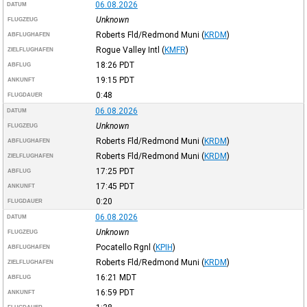
06.08.2026
DATUM
Unknown
FLUGZEUG
Roberts Fld/Redmond Muni
(
KRDM
)
ABFLUGHAFEN
Rogue Valley Intl
(
KMFR
)
ZIELFLUGHAFEN
18:26
PDT
ABFLUG
19:15
PDT
ANKUNFT
0:48
FLUGDAUER
06.08.2026
DATUM
Unknown
FLUGZEUG
Roberts Fld/Redmond Muni
(
KRDM
)
ABFLUGHAFEN
Roberts Fld/Redmond Muni
(
KRDM
)
ZIELFLUGHAFEN
17:25
PDT
ABFLUG
17:45
PDT
ANKUNFT
0:20
FLUGDAUER
06.08.2026
DATUM
Unknown
FLUGZEUG
Pocatello Rgnl
(
KPIH
)
ABFLUGHAFEN
Roberts Fld/Redmond Muni
(
KRDM
)
ZIELFLUGHAFEN
16:21
MDT
ABFLUG
16:59
PDT
ANKUNFT