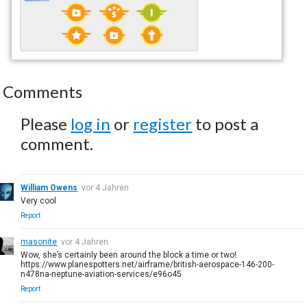
Comments
Please
log in
or
register
to post a
comment.
William Owens
vor 4 Jahren
Very cool
Report
masonite
vor 4 Jahren
Wow, she’s certainly been around the block a time or two!
https://www.planespotters.net/airframe/british-aerospace-146-200-
n478na-neptune-aviation-services/e96o45
Report