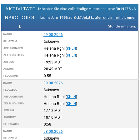
AKTIVITÄTE
Möchten Sie eine vollständige Historiensuche für N478NA
NPROTOKOL
bis ins Jahr 1998 zurück?
Jetzt kaufen und innerhalb einer
L
Stunde erhalten.
09.08.2026
DATUM
Unknown
FLUGZEUG
Helena Rgnl
(
KHLN
)
ABFLUGHAFEN
Helena Rgnl
(
KHLN
)
ZIELFLUGHAFEN
19:53
MDT
ABFLUG
20:49
MDT
ANKUNFT
0:55
FLUGDAUER
09.08.2026
DATUM
Unknown
FLUGZEUG
Helena Rgnl
(
KHLN
)
ABFLUGHAFEN
Helena Rgnl
(
KHLN
)
ZIELFLUGHAFEN
17:12
MDT
ABFLUG
18:10
MDT
ANKUNFT
0:58
FLUGDAUER
08.08.2026
DATUM
Unknown
FLUGZEUG