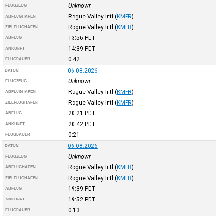
Unknown
FLUGZEUG
Rogue Valley Intl
(
KMFR
)
ABFLUGHAFEN
Rogue Valley Intl
(
KMFR
)
ZIELFLUGHAFEN
13:56
PDT
ABFLUG
14:39
PDT
ANKUNFT
0:42
FLUGDAUER
06.08.2026
DATUM
Unknown
FLUGZEUG
Rogue Valley Intl
(
KMFR
)
ABFLUGHAFEN
Rogue Valley Intl
(
KMFR
)
ZIELFLUGHAFEN
20:21
PDT
ABFLUG
20:42
PDT
ANKUNFT
0:21
FLUGDAUER
06.08.2026
DATUM
Unknown
FLUGZEUG
Rogue Valley Intl
(
KMFR
)
ABFLUGHAFEN
Rogue Valley Intl
(
KMFR
)
ZIELFLUGHAFEN
19:39
PDT
ABFLUG
19:52
PDT
ANKUNFT
0:13
FLUGDAUER