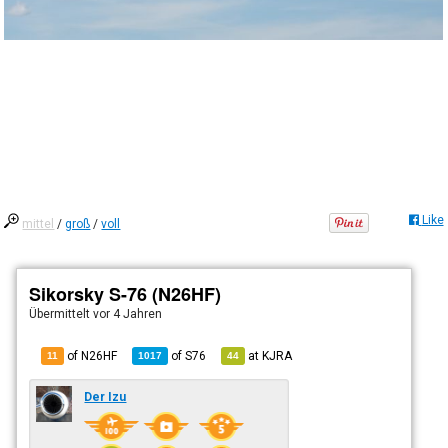
Like
mittel
/
groß
/
voll
Sikorsky S-76 (N26HF)
Übermittelt
vor 4 Jahren
of N26HF
of
S76
at
KJRA
11
1017
44
Der Izu