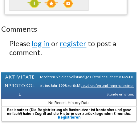
Comments
Please
log in
or
register
to post a
comment.
AKTIVITÄTE
Möchten Sie eine vollständige Historiensuche für N26HF
NPROTOKOL
bis ins Jahr 1998 zurück?
Jetzt kaufen und innerhalb einer
L
Stunde erhalten.
No Recent History Data
Basisnutzer (Die Registrierung als Basisnutzer ist kostenlos und ganz
einfach!) haben Zugriff auf die Historie der zurückliegenden 3 months.
Registrieren