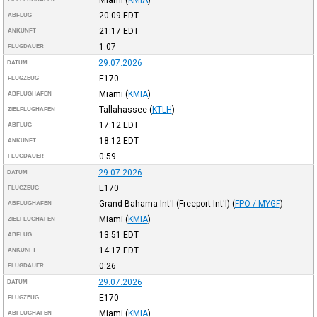
20:09
EDT
ABFLUG
21:17
EDT
ANKUNFT
1:07
FLUGDAUER
29.07.2026
DATUM
E170
FLUGZEUG
Miami
(
KMIA
)
ABFLUGHAFEN
Tallahassee
(
KTLH
)
ZIELFLUGHAFEN
17:12
EDT
ABFLUG
18:12
EDT
ANKUNFT
0:59
FLUGDAUER
29.07.2026
DATUM
E170
FLUGZEUG
Grand Bahama Int'l (Freeport Int'l)
(
FPO / MYGF
)
ABFLUGHAFEN
Miami
(
KMIA
)
ZIELFLUGHAFEN
13:51
EDT
ABFLUG
14:17
EDT
ANKUNFT
0:26
FLUGDAUER
29.07.2026
DATUM
E170
FLUGZEUG
Miami
(
KMIA
)
ABFLUGHAFEN