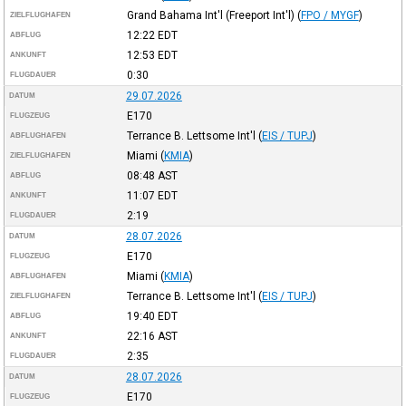
Grand Bahama Int'l (Freeport Int'l)
(
FPO / MYGF
)
ZIELFLUGHAFEN
12:22
EDT
ABFLUG
12:53
EDT
ANKUNFT
0:30
FLUGDAUER
29.07.2026
DATUM
E170
FLUGZEUG
Terrance B. Lettsome Int'l
(
EIS / TUPJ
)
ABFLUGHAFEN
Miami
(
KMIA
)
ZIELFLUGHAFEN
08:48
AST
ABFLUG
11:07
EDT
ANKUNFT
2:19
FLUGDAUER
28.07.2026
DATUM
E170
FLUGZEUG
Miami
(
KMIA
)
ABFLUGHAFEN
Terrance B. Lettsome Int'l
(
EIS / TUPJ
)
ZIELFLUGHAFEN
19:40
EDT
ABFLUG
22:16
AST
ANKUNFT
2:35
FLUGDAUER
28.07.2026
DATUM
E170
FLUGZEUG