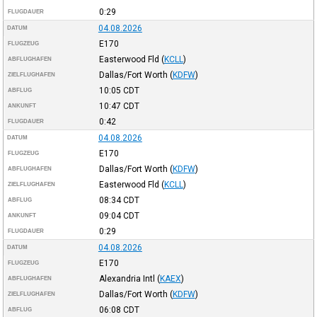
0:29
FLUGDAUER
04.08.2026
DATUM
E170
FLUGZEUG
Easterwood Fld
(
KCLL
)
ABFLUGHAFEN
Dallas/Fort Worth
(
KDFW
)
ZIELFLUGHAFEN
10:05
CDT
ABFLUG
10:47
CDT
ANKUNFT
0:42
FLUGDAUER
04.08.2026
DATUM
E170
FLUGZEUG
Dallas/Fort Worth
(
KDFW
)
ABFLUGHAFEN
Easterwood Fld
(
KCLL
)
ZIELFLUGHAFEN
08:34
CDT
ABFLUG
09:04
CDT
ANKUNFT
0:29
FLUGDAUER
04.08.2026
DATUM
E170
FLUGZEUG
Alexandria Intl
(
KAEX
)
ABFLUGHAFEN
Dallas/Fort Worth
(
KDFW
)
ZIELFLUGHAFEN
06:08
CDT
ABFLUG