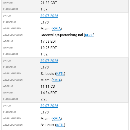
21:33
CDT
ANKUNFT
1:57
FLUGDAUER
30.07.2026
DATUM
E170
FLUGZEUG
Miami
(
KMIA
)
ABFLUGHAFEN
Greenville/Spartanburg Intl
(
KGSP
)
ZIELFLUGHAFEN
17:53
EDT
ABFLUG
19:25
EDT
ANKUNFT
1:32
FLUGDAUER
30.07.2026
DATUM
E170
FLUGZEUG
St. Louis
(
KSTL
)
ABFLUGHAFEN
Miami
(
KMIA
)
ZIELFLUGHAFEN
11:11
CDT
ABFLUG
14:34
EDT
ANKUNFT
2:23
FLUGDAUER
30.07.2026
DATUM
E170
FLUGZEUG
Miami
(
KMIA
)
ABFLUGHAFEN
St. Louis
(
KSTL
)
ZIELFLUGHAFEN