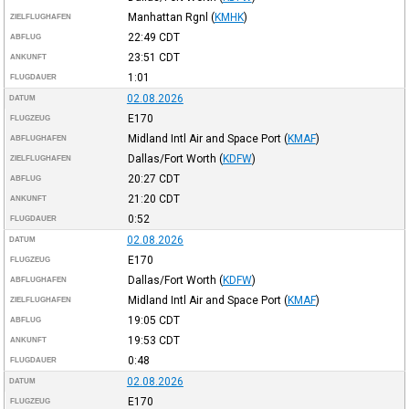
Manhattan Rgnl
(
KMHK
)
ZIELFLUGHAFEN
22:49
CDT
ABFLUG
23:51
CDT
ANKUNFT
1:01
FLUGDAUER
02.08.2026
DATUM
E170
FLUGZEUG
Midland Intl Air and Space Port
(
KMAF
)
ABFLUGHAFEN
Dallas/Fort Worth
(
KDFW
)
ZIELFLUGHAFEN
20:27
CDT
ABFLUG
21:20
CDT
ANKUNFT
0:52
FLUGDAUER
02.08.2026
DATUM
E170
FLUGZEUG
Dallas/Fort Worth
(
KDFW
)
ABFLUGHAFEN
Midland Intl Air and Space Port
(
KMAF
)
ZIELFLUGHAFEN
19:05
CDT
ABFLUG
19:53
CDT
ANKUNFT
0:48
FLUGDAUER
02.08.2026
DATUM
E170
FLUGZEUG