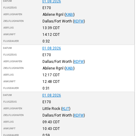
01.08.2026
DATUM
E170
FLUGZEUG
Abilene Rgnl
(
KABI
)
ABFLUGHAFEN
Dallas/Fort Worth
(
KDFW
)
ZIELFLUGHAFEN
13:39
CDT
ABFLUG
14:12
CDT
ANKUNFT
0:32
FLUGDAUER
01.08.2026
DATUM
E170
FLUGZEUG
Dallas/Fort Worth
(
KDFW
)
ABFLUGHAFEN
Abilene Rgnl
(
KABI
)
ZIELFLUGHAFEN
12:17
CDT
ABFLUG
12:48
CDT
ANKUNFT
0:31
FLUGDAUER
01.08.2026
DATUM
E170
FLUGZEUG
Little Rock
(
KLIT
)
ABFLUGHAFEN
Dallas/Fort Worth
(
KDFW
)
ZIELFLUGHAFEN
09:43
CDT
ABFLUG
10:43
CDT
ANKUNFT
0:59
FLUGDAUER