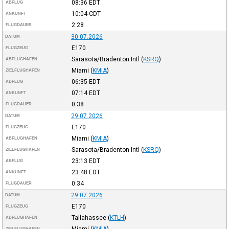
08:36
EDT
ABFLUG
10:04
CDT
ANKUNFT
2:28
FLUGDAUER
30.07.2026
DATUM
E170
FLUGZEUG
Sarasota/Bradenton Intl
(
KSRQ
)
ABFLUGHAFEN
Miami
(
KMIA
)
ZIELFLUGHAFEN
06:35
EDT
ABFLUG
07:14
EDT
ANKUNFT
0:38
FLUGDAUER
29.07.2026
DATUM
E170
FLUGZEUG
Miami
(
KMIA
)
ABFLUGHAFEN
Sarasota/Bradenton Intl
(
KSRQ
)
ZIELFLUGHAFEN
23:13
EDT
ABFLUG
23:48
EDT
ANKUNFT
0:34
FLUGDAUER
29.07.2026
DATUM
E170
FLUGZEUG
Tallahassee
(
KTLH
)
ABFLUGHAFEN
Miami
(
KMIA
)
ZIELFLUGHAFEN