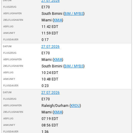
27.07.2026
DATUM
E170
FLUGZEUG
South Bimini
(
BIM / MYBS
)
ABFLUGHAFEN
Miami
(
KMIA
)
ZIELFLUGHAFEN
11:42
EDT
ABFLUG
11:59
EDT
ANKUNFT
0:17
FLUGDAUER
27.07.2026
DATUM
E170
FLUGZEUG
Miami
(
KMIA
)
ABFLUGHAFEN
South Bimini
(
BIM / MYBS
)
ZIELFLUGHAFEN
10:24
EDT
ABFLUG
10:48
EDT
ANKUNFT
0:23
FLUGDAUER
27.07.2026
DATUM
E170
FLUGZEUG
Raleigh/Durham
(
KRDU
)
ABFLUGHAFEN
Miami
(
KMIA
)
ZIELFLUGHAFEN
07:19
EDT
ABFLUG
08:56
EDT
ANKUNFT
1:36
FLUGDAUER