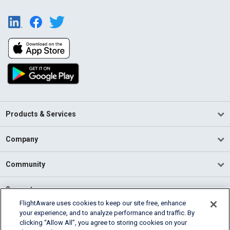
Products & Services
Company
Community
Support
FlightAware uses cookies to keep our site free, enhance
your experience, and to analyze performance and traffic. By
English (USA)
clicking “Allow All”, you agree to storing cookies on your
2026 FlightAware