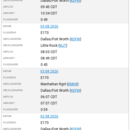
Dallas/Fort Worth
(
KDFW
)
ZIELFLUGHAFEN
09:45
CDT
ABFLUG
10:34
CDT
ANKUNFT
0:49
FLUGDAUER
03.08.2026
DATUM
E170
FLUGZEUG
Dallas/Fort Worth
(
KDFW
)
ABFLUGHAFEN
Little Rock
(
KLIT
)
ZIELFLUGHAFEN
08:03
CDT
ABFLUG
08:49
CDT
ANKUNFT
0:45
FLUGDAUER
03.08.2026
DATUM
E170
FLUGZEUG
Manhattan Rgnl
(
KMHK
)
ABFLUGHAFEN
Dallas/Fort Worth
(
KDFW
)
ZIELFLUGHAFEN
06:07
CDT
ABFLUG
07:07
CDT
ANKUNFT
0:59
FLUGDAUER
02.08.2026
DATUM
E170
FLUGZEUG
Dallas/Fort Worth
(
KDFW
)
ABFLUGHAFEN