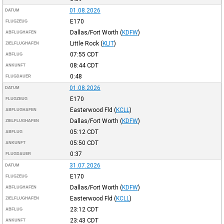
01.08.2026
DATUM
E170
FLUGZEUG
Dallas/Fort Worth
(
KDFW
)
ABFLUGHAFEN
Little Rock
(
KLIT
)
ZIELFLUGHAFEN
07:55
CDT
ABFLUG
08:44
CDT
ANKUNFT
0:48
FLUGDAUER
01.08.2026
DATUM
E170
FLUGZEUG
Easterwood Fld
(
KCLL
)
ABFLUGHAFEN
Dallas/Fort Worth
(
KDFW
)
ZIELFLUGHAFEN
05:12
CDT
ABFLUG
05:50
CDT
ANKUNFT
0:37
FLUGDAUER
31.07.2026
DATUM
E170
FLUGZEUG
Dallas/Fort Worth
(
KDFW
)
ABFLUGHAFEN
Easterwood Fld
(
KCLL
)
ZIELFLUGHAFEN
23:12
CDT
ABFLUG
23:43
CDT
ANKUNFT