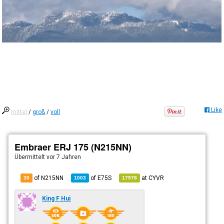
Like
mittel
/
groß
/
voll
Embraer ERJ 175 (N215NN)
Übermittelt
vor 7 Jahren
of N215NN
of
E75S
at
CYVR
30
1003
17978
King F Hui