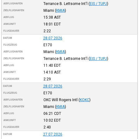
Terrance B. Lettsome Int'l
(
EIS / TUPJ
)
ABFLUGHAFEN
Miami
(
KMIA
)
ZIELFLUGHAFEN
15:38
AST
ABFLUG
18:01
EDT
ANKUNFT
2:22
FLUGDAUER
28.07.2026
DATUM
E170
FLUGZEUG
Miami
(
KMIA
)
ABFLUGHAFEN
Terrance B. Lettsome Int'l
(
EIS / TUPJ
)
ZIELFLUGHAFEN
11:40
EDT
ABFLUG
14:10
AST
ANKUNFT
2:29
FLUGDAUER
28.07.2026
DATUM
E170
FLUGZEUG
OKC Will Rogers Intl
(
KOKC
)
ABFLUGHAFEN
Miami
(
KMIA
)
ZIELFLUGHAFEN
06:21
CDT
ABFLUG
10:02
EDT
ANKUNFT
2:40
FLUGDAUER
27.07.2026
DATUM