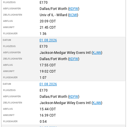
E170
FLUGZEUG
Dallas/Fort Worth
(
KDFW
)
ABFLUGHAFEN
Univ of IL - Willard
(
KCMI
)
ZIELFLUGHAFEN
20:09
CDT
ABFLUG
21:45
CDT
ANKUNFT
1:36
FLUGDAUER
01.08.2026
DATUM
E170
FLUGZEUG
Jackson-Medgar Wiley Evers Intl
(
KJAN
)
ABFLUGHAFEN
Dallas/Fort Worth
(
KDFW
)
ZIELFLUGHAFEN
17:55
CDT
ABFLUG
19:02
CDT
ANKUNFT
1:07
FLUGDAUER
01.08.2026
DATUM
E170
FLUGZEUG
Dallas/Fort Worth
(
KDFW
)
ABFLUGHAFEN
Jackson-Medgar Wiley Evers Intl
(
KJAN
)
ZIELFLUGHAFEN
15:44
CDT
ABFLUG
16:39
CDT
ANKUNFT
0:54
FLUGDAUER