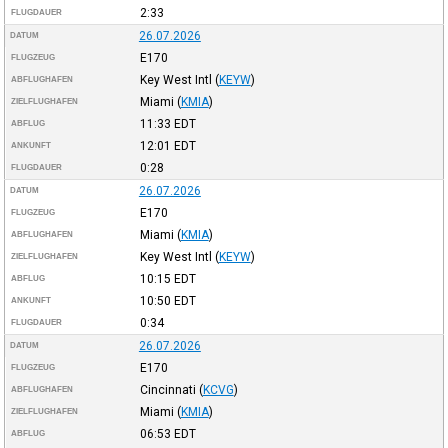
2:33
FLUGDAUER
26.07.2026
DATUM
E170
FLUGZEUG
Key West Intl
(
KEYW
)
ABFLUGHAFEN
Miami
(
KMIA
)
ZIELFLUGHAFEN
11:33
EDT
ABFLUG
12:01
EDT
ANKUNFT
0:28
FLUGDAUER
26.07.2026
DATUM
E170
FLUGZEUG
Miami
(
KMIA
)
ABFLUGHAFEN
Key West Intl
(
KEYW
)
ZIELFLUGHAFEN
10:15
EDT
ABFLUG
10:50
EDT
ANKUNFT
0:34
FLUGDAUER
26.07.2026
DATUM
E170
FLUGZEUG
Cincinnati
(
KCVG
)
ABFLUGHAFEN
Miami
(
KMIA
)
ZIELFLUGHAFEN
06:53
EDT
ABFLUG