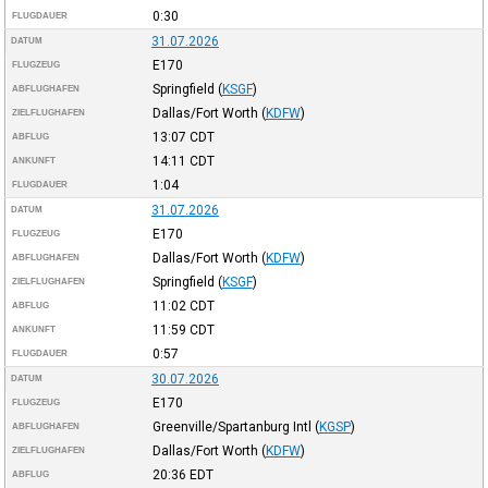
0:30
FLUGDAUER
31.07.2026
DATUM
E170
FLUGZEUG
Springfield
(
KSGF
)
ABFLUGHAFEN
Dallas/Fort Worth
(
KDFW
)
ZIELFLUGHAFEN
13:07
CDT
ABFLUG
14:11
CDT
ANKUNFT
1:04
FLUGDAUER
31.07.2026
DATUM
E170
FLUGZEUG
Dallas/Fort Worth
(
KDFW
)
ABFLUGHAFEN
Springfield
(
KSGF
)
ZIELFLUGHAFEN
11:02
CDT
ABFLUG
11:59
CDT
ANKUNFT
0:57
FLUGDAUER
30.07.2026
DATUM
E170
FLUGZEUG
Greenville/Spartanburg Intl
(
KGSP
)
ABFLUGHAFEN
Dallas/Fort Worth
(
KDFW
)
ZIELFLUGHAFEN
20:36
EDT
ABFLUG