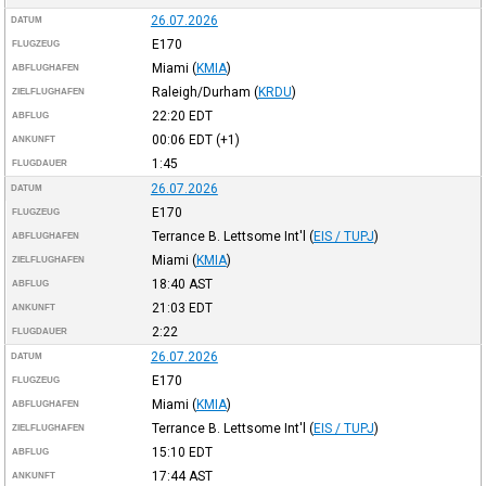
26.07.2026
DATUM
E170
FLUGZEUG
Miami
(
KMIA
)
ABFLUGHAFEN
Raleigh/Durham
(
KRDU
)
ZIELFLUGHAFEN
22:20
EDT
ABFLUG
00:06
EDT
(+1)
ANKUNFT
1:45
FLUGDAUER
26.07.2026
DATUM
E170
FLUGZEUG
Terrance B. Lettsome Int'l
(
EIS / TUPJ
)
ABFLUGHAFEN
Miami
(
KMIA
)
ZIELFLUGHAFEN
18:40
AST
ABFLUG
21:03
EDT
ANKUNFT
2:22
FLUGDAUER
26.07.2026
DATUM
E170
FLUGZEUG
Miami
(
KMIA
)
ABFLUGHAFEN
Terrance B. Lettsome Int'l
(
EIS / TUPJ
)
ZIELFLUGHAFEN
15:10
EDT
ABFLUG
17:44
AST
ANKUNFT