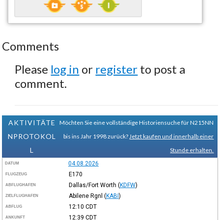
Comments
Please
log in
or
register
to post a
comment.
AKTIVITÄTE
Möchten Sie eine vollständige Historiensuche für N215NN
NPROTOKOL
bis ins Jahr 1998 zurück?
Jetzt kaufen und innerhalb einer
L
Stunde erhalten.
04.08.2026
DATUM
E170
FLUGZEUG
Dallas/Fort Worth
(
KDFW
)
ABFLUGHAFEN
Abilene Rgnl
(
KABI
)
ZIELFLUGHAFEN
12:10
CDT
ABFLUG
12:39
CDT
ANKUNFT