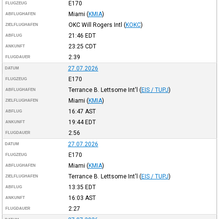
E170
FLUGZEUG
Miami
(
KMIA
)
ABFLUGHAFEN
OKC Will Rogers Intl
(
KOKC
)
ZIELFLUGHAFEN
21:46
EDT
ABFLUG
23:25
CDT
ANKUNFT
2:39
FLUGDAUER
27.07.2026
DATUM
E170
FLUGZEUG
Terrance B. Lettsome Int'l
(
EIS / TUPJ
)
ABFLUGHAFEN
Miami
(
KMIA
)
ZIELFLUGHAFEN
16:47
AST
ABFLUG
19:44
EDT
ANKUNFT
2:56
FLUGDAUER
27.07.2026
DATUM
E170
FLUGZEUG
Miami
(
KMIA
)
ABFLUGHAFEN
Terrance B. Lettsome Int'l
(
EIS / TUPJ
)
ZIELFLUGHAFEN
13:35
EDT
ABFLUG
16:03
AST
ANKUNFT
2:27
FLUGDAUER