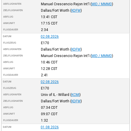
Manuel Crescencio Rejon Int'l
(
MID / MMMD
)
ABFLUGHAFEN
Dallas/Fort Worth
(
KDFW
)
ZIELFLUGHAFEN
13:41
CST
ABFLUG
17:15
CDT
ANKUNFT
2:34
FLUGDAUER
02.08.2026
DATUM
E170
FLUGZEUG
Dallas/Fort Worth
(
KDFW
)
ABFLUGHAFEN
Manuel Crescencio Rejon Int'l
(
MID / MMMD
)
ZIELFLUGHAFEN
10:46
CDT
ABFLUG
12:28
CST
ANKUNFT
2:41
FLUGDAUER
02.08.2026
DATUM
E170
FLUGZEUG
Univ of IL - Willard
(
KCMI
)
ABFLUGHAFEN
Dallas/Fort Worth
(
KDFW
)
ZIELFLUGHAFEN
07:34
CDT
ABFLUG
09:07
CDT
ANKUNFT
1:32
FLUGDAUER
01.08.2026
DATUM