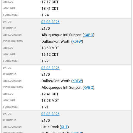
17:17
CDT
ABFLUG
18:41
CDT
ANKUNFT
1:24
FLUGDAUER
03.08.2026
DATUM
E170
FLUGZEUG
Albuquerque Intl Sunport
(
KABQ
)
ABFLUGHAFEN
Dallas/Fort Worth
(
KDFW
)
ZIELFLUGHAFEN
13:50
MDT
ABFLUG
16:12
CDT
ANKUNFT
1:22
FLUGDAUER
03.08.2026
DATUM
E170
FLUGZEUG
Dallas/Fort Worth
(
KDFW
)
ABFLUGHAFEN
Albuquerque Intl Sunport
(
KABQ
)
ZIELFLUGHAFEN
12:41
CDT
ABFLUG
13:03
MDT
ANKUNFT
1:21
FLUGDAUER
03.08.2026
DATUM
E170
FLUGZEUG
Little Rock
(
KLIT
)
ABFLUGHAFEN