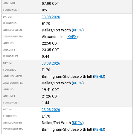
07:00
CDT
ANKUNFT
0:51
FLUGDAUER
03.08.2026
DATUM
E170
FLUGZEUG
Dallas/Fort Worth
(
KDFW
)
ABFLUGHAFEN
Alexandria Intl
(
KAEX
)
ZIELFLUGHAFEN
22:50
CDT
ABFLUG
23:35
CDT
ANKUNFT
0:44
FLUGDAUER
03.08.2026
DATUM
E170
FLUGZEUG
Birmingham-Shuttlesworth Intl
(
KBHM
)
ABFLUGHAFEN
Dallas/Fort Worth
(
KDFW
)
ZIELFLUGHAFEN
19:41
CDT
ABFLUG
21:26
CDT
ANKUNFT
1:44
FLUGDAUER
03.08.2026
DATUM
E170
FLUGZEUG
Dallas/Fort Worth
(
KDFW
)
ABFLUGHAFEN
Birmingham-Shuttlesworth Intl
(
KBHM
)
ZIELFLUGHAFEN