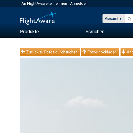
An FlightAware teilnehmen
Anmelden
Gesamt
Produkte
Branchen
Zurück zu Fotos durchsuchen
Fotos hochladen
And