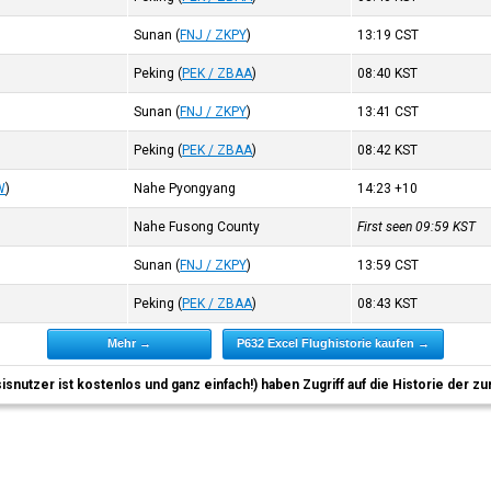
Sunan
(
FNJ / ZKPY
)
13:19
CST
Peking
(
PEK / ZBAA
)
08:40
KST
Sunan
(
FNJ / ZKPY
)
13:41
CST
Peking
(
PEK / ZBAA
)
08:42
KST
W
)
Nahe Pyongyang
14:23
+10
Nahe Fusong County
First seen 09:59
KST
Sunan
(
FNJ / ZKPY
)
13:59
CST
Peking
(
PEK / ZBAA
)
08:43
KST
Mehr →
P632 Excel Flughistorie kaufen →
sisnutzer ist kostenlos und ganz einfach!) haben Zugriff auf die Historie der