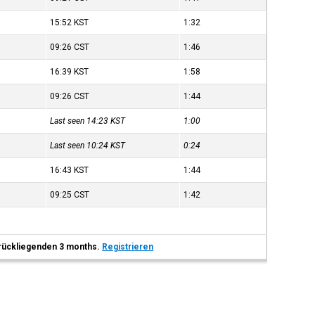
15:52
KST
1:32
09:26
CST
1:46
16:39
KST
1:58
09:26
CST
1:44
Last seen 14:23
KST
1:00
Last seen 10:24
KST
0:24
16:43
KST
1:44
09:25
CST
1:42
 zurückliegenden 3 months.
Registrieren