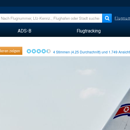
Flugnum
ADS-B
Flugtracking
eren zeigen
4
Stimmen (
4.25
Durchschnitt) und
1.749
Ansich