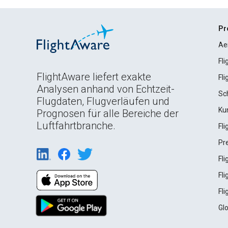
Pr
Ae
Fl
FlightAware liefert exakte
Fl
Analysen anhand von Echtzeit-
Sc
Flugdaten, Flugverläufen und
Ku
Prognosen für alle Bereiche der
Luftfahrtbranche.
Fl
Pr
Fl
Fl
Fl
Gl