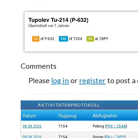
Tupolev Tu-214 (P-632)
Übermittelt
vor 7 Jahren
of P-632
of
T204
at
ZKPY
15
156
59
Comments
Please
log in
or
register
to post a
AKTIVITÄTENPROTOKOLL
Datum
Flugzeug
Abflughafen
08.08.2026
T154
Peking
(
PEK / ZBAA
)
08.08.2026
T154
Sunan
(
FNJ / ZKPY
)