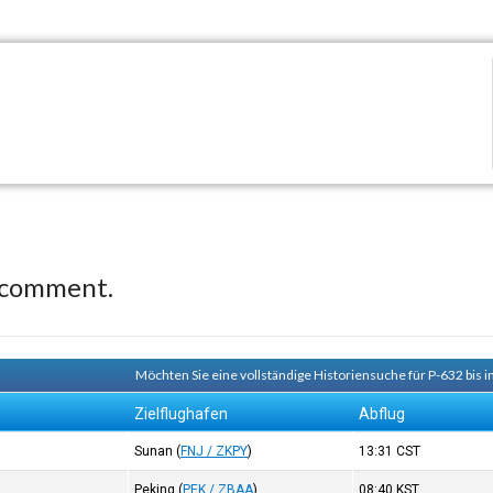
 comment.
Möchten Sie eine vollständige Historiensuche für P-632 bis 
Zielflughafen
Abflug
Sunan
(
FNJ / ZKPY
)
13:31
CST
Peking
(
PEK / ZBAA
)
08:40
KST