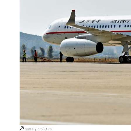
mittel
/
groß
/
voll