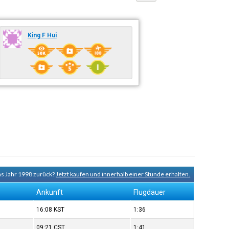
King F Hui
ins Jahr 1998 zurück?
Jetzt kaufen und innerhalb einer Stunde erhalten.
Ankunft
Flugdauer
16:08
KST
1:36
09:21
CST
1:41