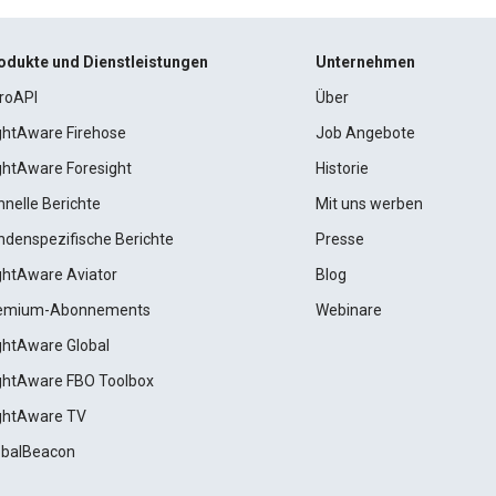
odukte und Dienstleistungen
Unternehmen
roAPI
Über
ightAware Firehose
Job Angebote
ightAware Foresight
Historie
hnelle Berichte
Mit uns werben
ndenspezifische Berichte
Presse
ightAware Aviator
Blog
emium-Abonnements
Webinare
ightAware Global
ightAware FBO Toolbox
ightAware TV
obalBeacon