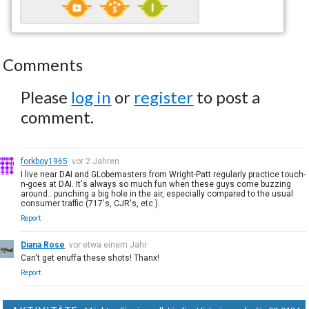
Comments
Please
log in
or
register
to post a
comment.
forkboy1965
vor 2 Jahren
I live near DAI and GLobemasters from Wright-Patt regularly practice touch-
n-goes at DAI. It's always so much fun when these guys come buzzing
around.. punching a big hole in the air, especially compared to the usual
consumer traffic (717's, CJR's, etc.).
Report
Diana Rose
vor etwa einem Jahr
Can't get enuffa these shots! Thanx!
Report