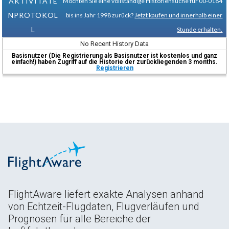
AKTIVITÄTE
Möchten Sie eine vollständige Historiensuche für 00-0184
NPROTOKOL
bis ins Jahr 1998 zurück?
Jetzt kaufen und innerhalb einer
L
Stunde erhalten.
No Recent History Data
Basisnutzer (Die Registrierung als Basisnutzer ist kostenlos und ganz
einfach!) haben Zugriff auf die Historie der zurückliegenden 3 months.
Registrieren
FlightAware liefert exakte Analysen anhand
von Echtzeit-Flugdaten, Flugverläufen und
Prognosen für alle Bereiche der