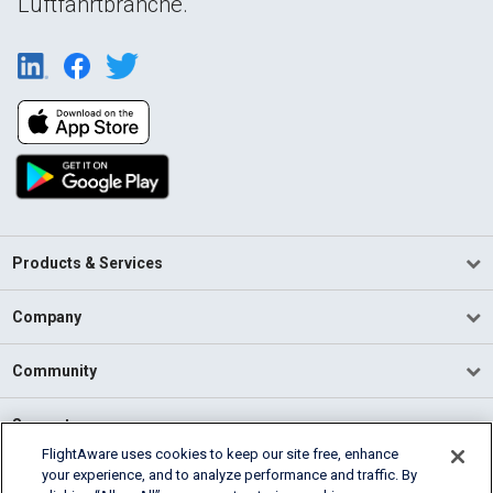
Luftfahrtbranche.
Products & Services
Company
Community
Support
FlightAware uses cookies to keep our site free, enhance
your experience, and to analyze performance and traffic. By
English (USA)