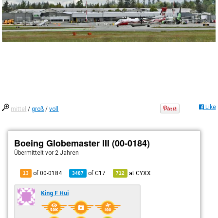
Like
mittel
/
groß
/
voll
Boeing Globemaster III (00-0184)
Übermittelt
vor 2 Jahren
of 00-0184
of
C17
at
CYXX
13
3487
712
King F Hui