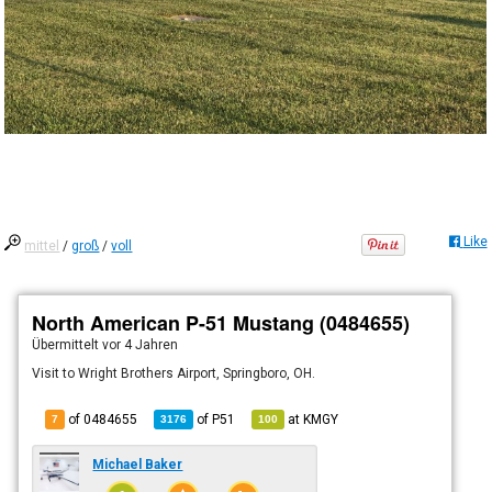
Like
mittel
/
groß
/
voll
North American P-51 Mustang (0484655)
Übermittelt
vor 4 Jahren
Visit to Wright Brothers Airport, Springboro, OH.
of 0484655
of
P51
at
KMGY
7
3176
100
Michael Baker