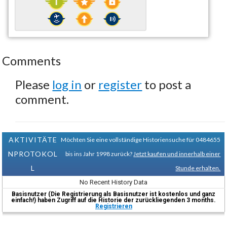
Comments
Please
log in
or
register
to post a
comment.
AKTIVITÄTE
Möchten Sie eine vollständige Historiensuche für 0484655
NPROTOKOL
bis ins Jahr 1998 zurück?
Jetzt kaufen und innerhalb einer
L
Stunde erhalten.
No Recent History Data
Basisnutzer (Die Registrierung als Basisnutzer ist kostenlos und ganz
einfach!) haben Zugriff auf die Historie der zurückliegenden 3 months.
Registrieren