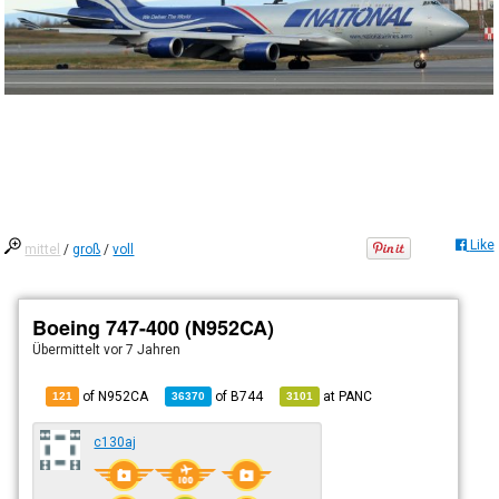
Like
mittel
/
groß
/
voll
Boeing 747-400 (N952CA)
Übermittelt
vor 7 Jahren
of N952CA
of
B744
at
PANC
121
36370
3101
c130aj